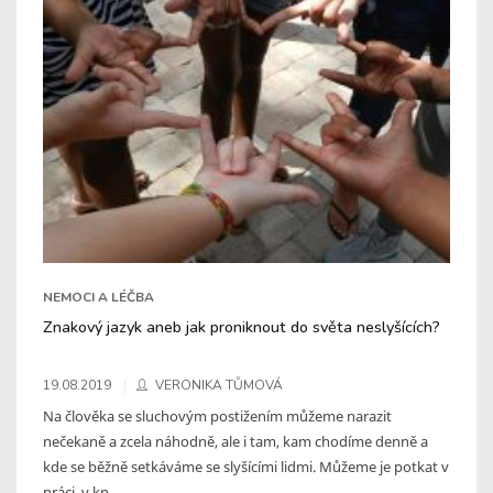
NEMOCI A LÉČBA
Znakový jazyk aneb jak proniknout do světa neslyšících?
19.08.2019
VERONIKA TŮMOVÁ
Na člověka se sluchovým postižením můžeme narazit
nečekaně a zcela náhodně, ale i tam, kam chodíme denně a
kde se běžně setkáváme se slyšícími lidmi. Můžeme je potkat v
práci, v kn ...