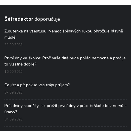
Šéfredaktor
doporučuje
Žloutenka na vzestupu: Nemoc špinavých rukou ohrožuje hlavně
mladé
22.09.2025
První dny ve školce: Proč vaše dítě bude pořád nemocné a proč je
to vlastně dobře?
16.09.2025
Co jíst a pít pokud vás trápí průjem?
07.09.2025
Prázdniny skončily. Jak přežít první dny v práci či škole bez nervů a
únavy?
04.09.2025