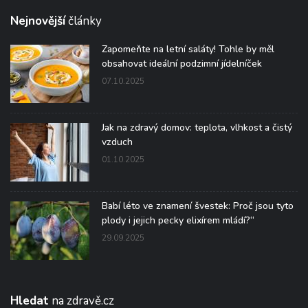
Nejnovější
články
Zapomeňte na letní saláty! Tohle by měl
obsahovat ideální podzimní jídelníček
07.10.2025
Jak na zdravý domov: teplota, vlhkost a čistý
vzduch
01.10.2025
Babí léto ve znamení švestek: Proč jsou tyto
plody i jejich pecky elixírem mládí?“
29.09.2025
Hledat
na zdravě.cz