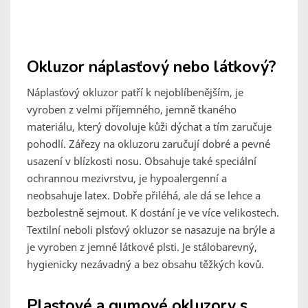
Okluzor náplasťový nebo látkový?
Náplasťový okluzor patří k nejoblíbenějším, je
vyroben z velmi příjemného, jemně tkaného
materiálu, který dovoluje kůži dýchat a tím zaručuje
pohodlí. Zářezy na okluzoru zaručují dobré a pevné
usazení v blízkosti nosu. Obsahuje také speciální
ochrannou mezivrstvu, je hypoalergenní a
neobsahuje latex. Dobře přiléhá, ale dá se lehce a
bezbolestně sejmout. K dostání je ve více velikostech.
Textilní neboli plsťový okluzor se nasazuje na brýle a
je vyroben z jemné látkové plsti. Je stálobarevný,
hygienicky nezávadný a bez obsahu těžkých kovů.
Plastové a gumové okluzory s