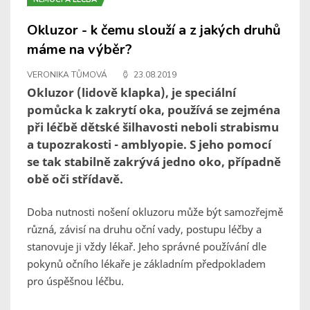
Okluzor - k čemu slouží a z jakých druhů
máme na výběr?
VERONIKA TŮMOVÁ
23.08.2019
Okluzor (lidově klapka), je speciální
pomůcka k zakrytí oka, používá se zejména
při léčbě dětské šilhavosti neboli strabismu
a tupozrakosti - amblyopie. S jeho pomocí
se tak stabilně zakrývá jedno oko, případně
obě oči střídavě.
Doba nutnosti nošení okluzoru může být samozřejmě
různá, závisí na druhu oční vady, postupu léčby a
stanovuje ji vždy lékař. Jeho správné používání dle
pokynů očního lékaře je základním předpokladem
pro úspěšnou léčbu.