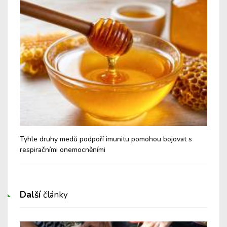
é a
Tyhle druhy medů podpoří imunitu pomohou bojovat s
Nev
respiračními onemocněními
Cu
Další
články