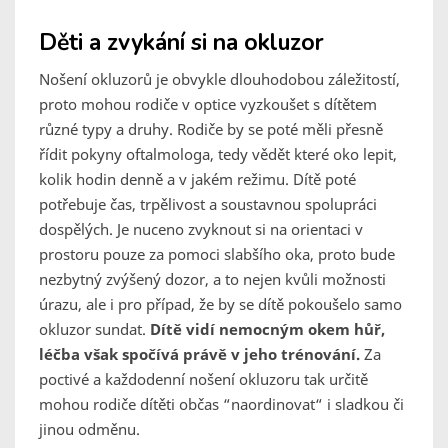
Děti a zvykání si na okluzor
Nošení okluzorů je obvykle dlouhodobou záležitostí,
proto mohou rodiče v optice vyzkoušet s dítětem
různé typy a druhy. Rodiče by se poté měli přesně
řídit pokyny oftalmologa, tedy vědět které oko lepit,
kolik hodin denně a v jakém režimu. Dítě poté
potřebuje čas, trpělivost a soustavnou spolupráci
dospělých. Je nuceno zvyknout si na orientaci v
prostoru pouze za pomoci slabšího oka, proto bude
nezbytný zvýšený dozor, a to nejen kvůli možnosti
úrazu, ale i pro případ, že by se dítě pokoušelo samo
okluzor sundat.
Dítě vidí nemocným okem hůř,
léčba však spočívá právě v jeho trénování.
Za
poctivé a každodenní nošení okluzoru tak určitě
mohou rodiče dítěti občas “naordinovat“ i sladkou či
jinou odměnu.