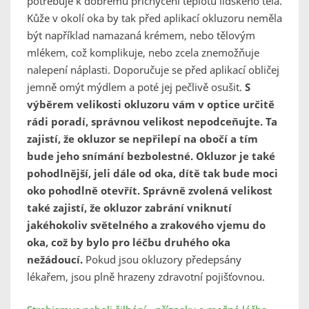
potřebuje k dobrému přichycení teplotu lidského těla.
Kůže v okolí oka by tak před aplikací okluzoru neměla
být například namazaná krémem, nebo tělovým
mlékem, což komplikuje, nebo zcela znemožňuje
nalepení náplasti. Doporučuje se před aplikací obličej
jemně omýt mýdlem a poté jej pečlivě osušit.
S
výběrem velikosti okluzoru vám v optice určitě
rádi poradí, správnou velikost nepodceňujte. Ta
zajistí, že okluzor se nepřilepí na obočí a tím
bude jeho snímání bezbolestné. Okluzor je také
pohodlnější, jeli dále od oka, dítě tak bude moci
oko pohodlně otevřít. Správně zvolená velikost
také zajistí, že okluzor zabrání vniknutí
jakéhokoliv světelného a zrakového vjemu do
oka, což by bylo pro léčbu druhého oka
nežádoucí.
Pokud jsou okluzory předepsány
lékařem, jsou plně hrazeny zdravotní pojišťovnou.