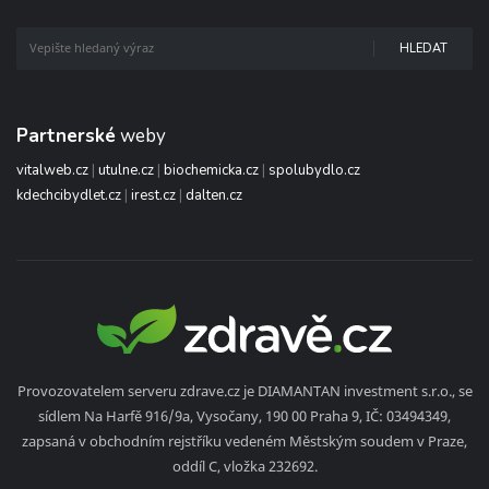
HLEDAT
Partnerské
weby
vitalweb.cz
|
utulne.cz
|
biochemicka.cz
|
spolubydlo.cz
kdechcibydlet.cz
|
irest.cz
|
dalten.cz
Provozovatelem serveru zdrave.cz je DIAMANTAN investment s.r.o., se
sídlem Na Harfě 916/9a, Vysočany, 190 00 Praha 9, IČ: 03494349,
zapsaná v obchodním rejstříku vedeném Městským soudem v Praze,
oddíl C, vložka 232692.