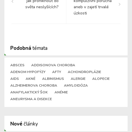
jak proniknout do
kompulzivní porucha
světa neslyšících?
aneb v zajetí trvalé
úzkosti
Podobná
témata
ABSCES
ADDISONOVA CHOROBA
ADENOM HYPOFÝZY
AFTY
ACHONDROPLÁZIE
AIDS
AKNÉ
ALBINISMUS
ALERGIE
ALOPECIE
ALZHEIMEROVA CHOROBA
AMYLOIDÓZA
ANAFYLAKTICKÝ ŠOK
ANÉMIE
ANEURYSMA A DISEKCE
Nové
články