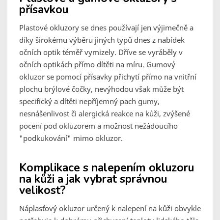
přísavkou
Plastové okluzory se dnes používají jen výjimečně a
díky širokému výběru jiných typů dnes z nabídek
očních optik téměř vymizely. Dříve se vyráběly v
očních optikách přímo dítěti na míru. Gumový
okluzor se pomocí přísavky přichytí přímo na vnitřní
plochu brýlové čočky, nevýhodou však může být
specifický a dítěti nepříjemný pach gumy,
nesnášenlivost či alergická reakce na kůži, zvýšené
pocení pod okluzorem a možnost nežádoucího
"podkukování" mimo okluzor.
Komplikace s nalepením okluzoru
na kůži a jak vybrat správnou
velikost?
Náplasťový okluzor určený k nalepení na kůži obvykle