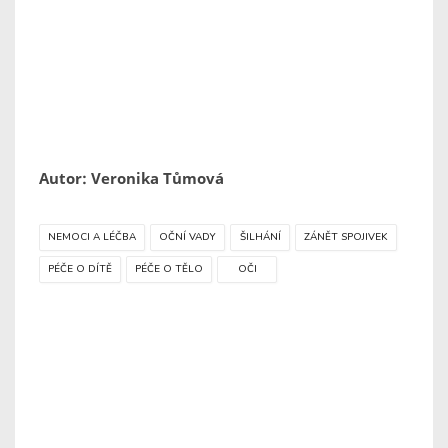
Autor: Veronika Tůmová
NEMOCI A LÉČBA
OČNÍ VADY
ŠILHÁNÍ
ZÁNĚT SPOJIVEK
PÉČE O DÍTĚ
PÉČE O TĚLO
OČI