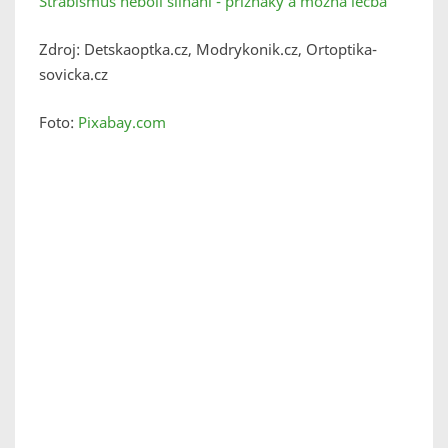
Strabismus neboli šilhání - příznaky a možná léčba
Zdroj: Detskaoptka.cz, Modrykonik.cz, Ortoptika-
sovicka.cz
Foto:
Pixabay.com