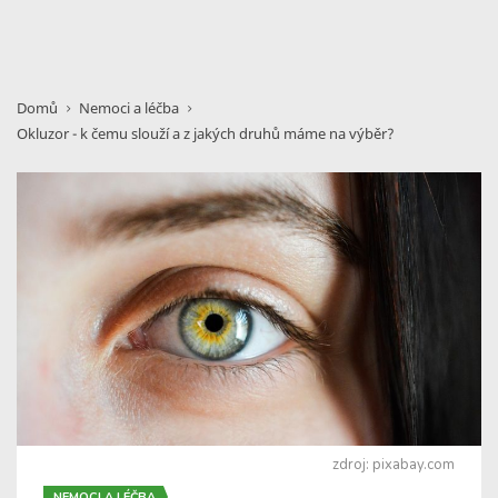
Domů
Nemoci a léčba
Okluzor - k čemu slouží a z jakých druhů máme na výběr?
zdroj: pixabay.com
NEMOCI A LÉČBA