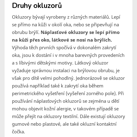
Druhy okluzorů
Okluzory bývají vyrobeny z různých materiálů. Lepí
se přímo na kůži v okolí oka, nebo se připevňují na
obrubu brýlí.
Náplasťové okluzory se lepí přímo
na kůži přes oko, látkové se nosí na brýlích.
Výhoda těch prvních spočívá v dokonalém zakrytí
oka, jsou k dostání i v mnoha barevných provedeních
a s líbivými dětskými motivy. Látkový okluzor
vyžaduje správnou instalaci na brýlovou obrubu, je
však pro dítě velmi pohodlný. Jednorázově se okluzor
používá například také k zakrytí oka během
perimetrického vyšetření (vyšeření zorného pole). Při
používání náplasťových okluzorů se zejména u dětí
mohou objevit kožní alergie, v takovém případě se
může přejít na okluzory textilní. Dále existují okluzory
gumové nebo plastové, ale také okluzní kontaktní
čočka.