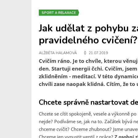
SPORT A RELAXACE
Jak udělat z pohybu z
pravidelného cvičení?
ALŽBĚTA HALAMOVÁ
21.07.2019
Cvičím ráno. Je to chvíle, kterou věnuj
den. Startuji energii čchi. Cvičím, jse
zklidněním - meditací. V této dynamice
chvíli zase naopak klidná. Cítím, že to
Chcete správně nastartovat d
Chcete se cítit spokojeně, vesele a výkonně po c
nejde? Podíváme se, jak na to. Začátek bývá nej
chceme cvičit? Chceme zhubnout? Jsme unavení
Chceme jen vypustit ventil z práce?
Z osobní 