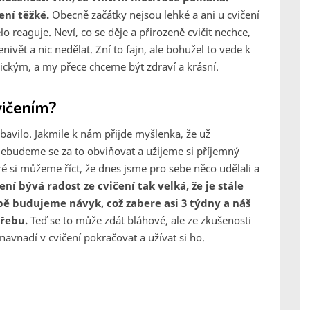
ení těžké.
Obecně začátky nejsou lehké a ani u cvičení
o reaguje. Neví, co se děje a přirozeně cvičit nechce,
ivět a nic nedělat. Zní to fajn, ale bohužel to vede k
ckým, a my přece chceme být zdraví a krásní.
vičením?
 bavilo. Jakmile k nám přijde myšlenka, že už
ebudeme se za to obviňovat a užijeme si příjemný
ré si můžeme říct, že dnes jsme pro sebe něco udělali a
čení bývá radost ze cvičení tak velká, že je stále
bě budujeme návyk, což zabere asi 3 týdny a náš
třebu.
Teď se to může zdát bláhové, ale ze zkušenosti
 navnadí v cvičení pokračovat a užívat si ho.