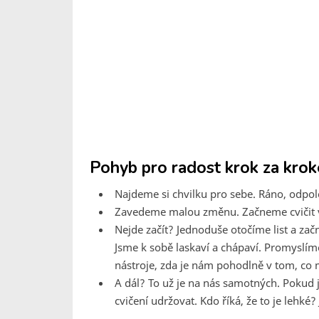
Pohyb pro radost krok za kro
Najdeme si chvilku pro sebe. Ráno, odpo
Zavedeme malou změnu. Začneme cvičit v 
Nejde začít? Jednoduše otočíme list a z
Jsme k sobě laskaví a chápaví. Promyslíme
nástroje, zda je nám pohodlně v tom, co
A dál? To už je na nás samotných. Pokud
cvičení udržovat. Kdo říká, že to je lehké? J