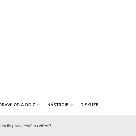
DRAVĚ OD A DO Z
NÁSTROJE
DISKUZE
docílit pravidelného cvičení?