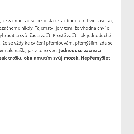
, že začnou, až se něco stane, až budou mít víc času, až,
 nezačneme nikdy. Tajemství je v tom, že vhodná chvíle
yhradit si svůj čas a začít. Prostě začít. Tak jednoduché
m, že se vždy ke cvičení přemlouvám, přemýšlím, zda se
em ale našla, jak z toho ven.
Jednoduše začnu a
e tak trošku obalamutím svůj mozek. Nepřemýšlet