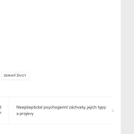
ZDRAVÝ ŽIVOT
ě
Neepileptické psychogenní záchvaty, jejich typy
?
a projevy