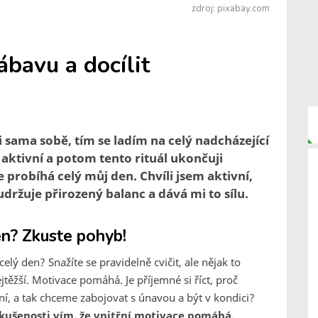
zdroj: pixabay.com
ábavu a docílit
i sama sobě, tím se ladím na celý nadcházející
m aktivní a potom tento rituál ukončuji
 probíhá celý můj den. Chvíli jsem aktivní,
 udržuje přirozený balanc a dává mi to sílu.
en? Zkuste pohyb!
elý den? Snažíte se pravidelně cvičit, ale nějak to
těžší. Motivace pomáhá. Je příjemné si říct, proč
, a tak chceme zabojovat s únavou a být v kondici?
zkušenosti vím, že vnitřní motivace pomáhá.