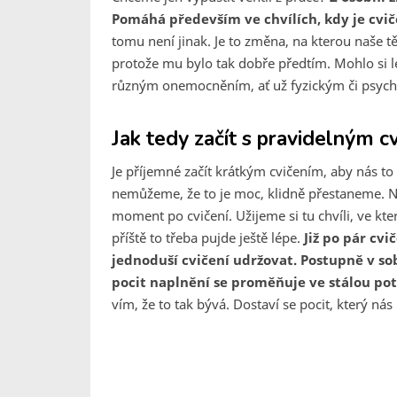
Pomáhá především ve chvílích, kdy je cvič
tomu není jinak. Je to změna, na kterou naše těl
protože mu bylo tak dobře předtím. Mohlo si len
různým onemocněním, ať už fyzickým či psychi
Jak tedy začít s pravidelným c
Je příjemné začít krátkým cvičením, aby nás to
nemůžeme, že to je moc, klidně přestaneme. N
moment po cvičení. Užijeme si tu chvíli, ve kte
příště to třeba pujde ještě lépe.
Již po pár cvi
jednoduší cvičení udržovat. Postupně v so
pocit naplnění se proměňuje ve stálou po
vím, že to tak bývá. Dostaví se pocit, který nás