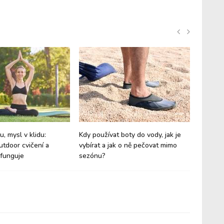
, mysl v klidu:
Kdy používat boty do vody, jak je
Jaké čí
tdoor cvičení a
vybírat a jak o ně pečovat mimo
nadmoř
 funguje
sezónu?