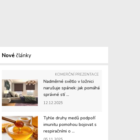
Nové
články
KOMERČNÍ PREZENTACE
Nadměrné světlo v ložnici
narušuje spánek: jak pomáhá
správné stí ...
12.12.2025
Tyhle druhy medů podpoří
imunitu pomohou bojovat s
respiračními o ...
05.11.2025