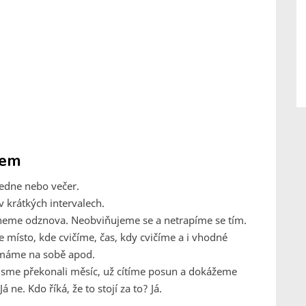
kem
ledne nebo večer.
krátkých intervalech.
ačneme odznova. Neobviňujeme se a netrapíme se tím.
 místo, kde cvičíme, čas, kdy cvičíme a i vhodné
 máme na sobě apod.
 jsme překonali měsíc, už cítíme posun a dokážeme
á ne. Kdo říká, že to stojí za to? Já.