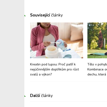
Související
články
ám dávají, na co
Kreatin pod lupou: Proč patří k
Tělo v pohybu
 s sebou?
nejúčinnějším doplňkům pro růst
Kombinace ou
svalů a výkon?
dechu, která
Další
články