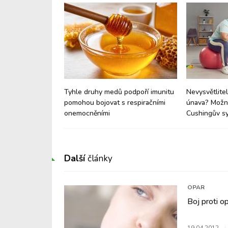
e: Proč vaše dítě
Tyhle druhy medů podpoří imunitu
Nevysvětlitel
né a proč je to
pomohou bojovat s respiračními
únava? Možná
onemocněními
Cushingův s
Další
články
OPAR
Boj proti 