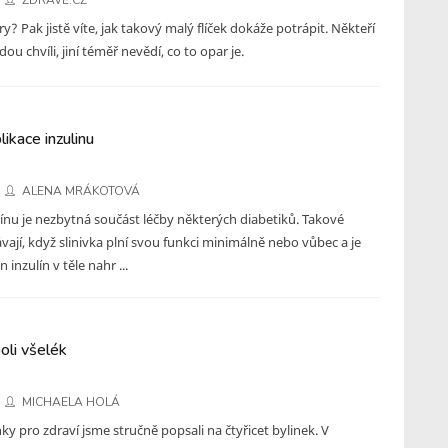
ZDRAVĚ.CZ
y? Pak jistě víte, jak takový malý flíček dokáže potrápit. Někteří
ou chvíli, jiní téměř nevědí, co to opar je.
ikace inzulinu
ALENA MRÁKOTOVÁ
línu je nezbytná součást léčby některých diabetiků. Takové
vají, když slinivka plní svou funkci minimálně nebo vůbec a je
inzulín v těle nahr ...
oli všelék
MICHAELA HOLÁ
nky pro zdraví jsme stručně popsali na čtyřicet bylinek. V