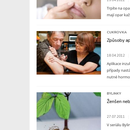
19.04.2012
Trpíte na opar
mají opar každ
CUKROVKA
Způsoby apl
18.04.2012
Aplikace inzu
případy nastá
nutné hormon 
BYLINKY
Ženšen neb
27.07.2011
V seriálu Byli