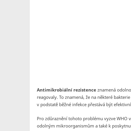
Antimikrobiální rezistence
znamená odolnost
reagovaly. To znamená, že na některé bakterie a 
v podstatě běžné infekce přestává být efektivní
Pro zdůraznění tohoto problému vyzve WHO vlá
odolným mikroorganismům a také k poskytnut