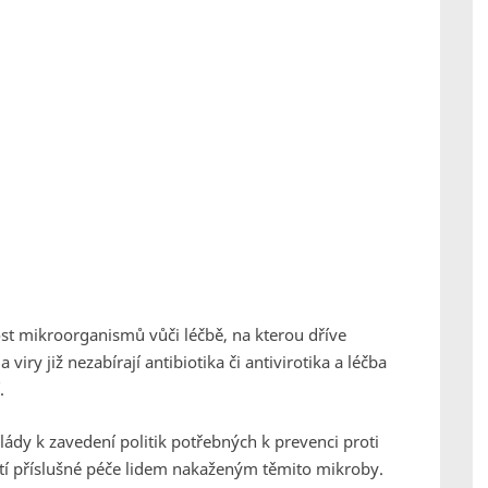
 mikroorganismů vůči léčbě, na kterou dříve
viry již nezabírají antibiotika či antivirotika a léčba
.
dy k zavedení politik potřebných k prevenci proti
í příslušné péče lidem nakaženým těmito mikroby.