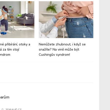
né přibírání, otoky a
Nemůžete zhubnout, i když se
Zapomeň
 za tím stojí
snažíte? Na vině může být
by měl 
yndrom
Cushingův syndrom!
jídelníč
oparům