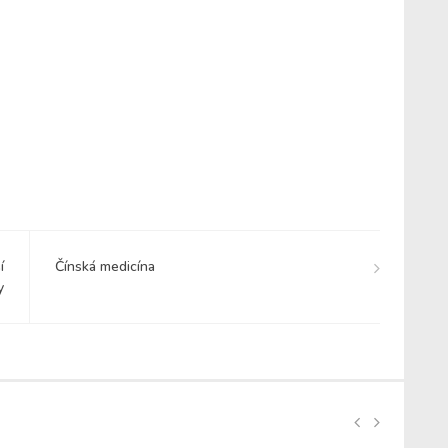
í
Čínská medicína
y