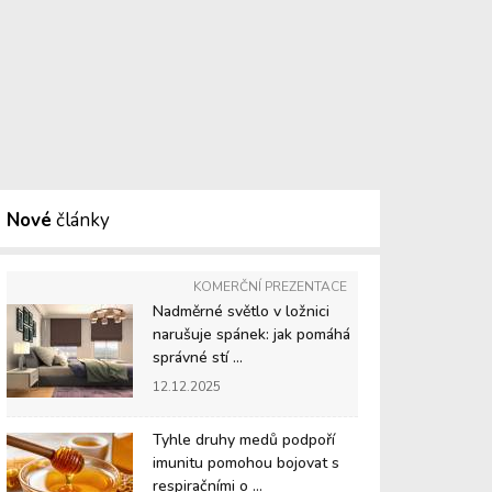
Nové
články
KOMERČNÍ PREZENTACE
Nadměrné světlo v ložnici
narušuje spánek: jak pomáhá
správné stí ...
12.12.2025
Tyhle druhy medů podpoří
imunitu pomohou bojovat s
respiračními o ...