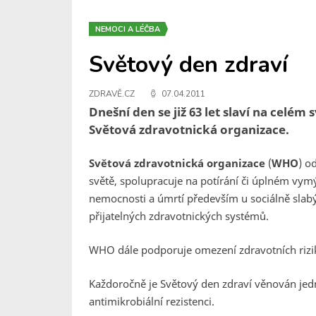
NEMOCI A LÉČBA
Světový den zdraví
ZDRAVĚ.CZ
07.04.2011
Dnešní den se již 63 let slaví na celém 
Světová zdravotnická organizace.
Světová zdravotnická organizace
(
WHO
) o
světě, spolupracuje na potírání či úplném vymý
nemocnosti a úmrtí především u sociálně slabý
přijatelných zdravotnických systémů.
WHO dále podporuje omezení zdravotních rizik,
Každoročně je Světový den zdraví věnován jed
antimikrobiální rezistenci.