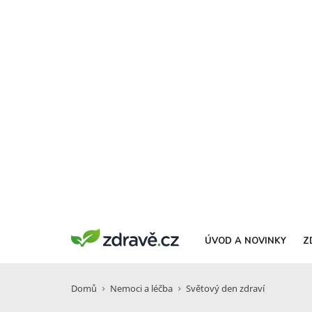
ÚVOD A NOVINKY
Z
Domů
Nemoci a léčba
Světový den zdraví