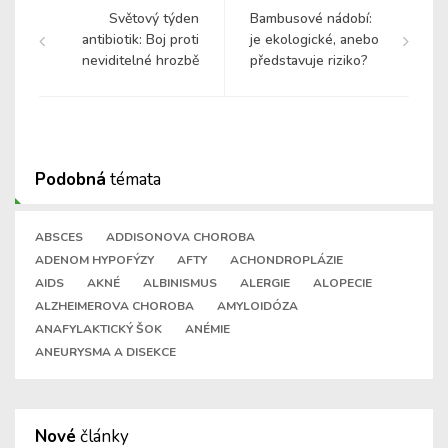
Světový týden
Bambusové nádobí:
antibiotik: Boj proti
je ekologické, anebo
neviditelné hrozbě
představuje riziko?
Podobná
témata
ABSCES
ADDISONOVA CHOROBA
ADENOM HYPOFÝZY
AFTY
ACHONDROPLÁZIE
AIDS
AKNÉ
ALBINISMUS
ALERGIE
ALOPECIE
ALZHEIMEROVA CHOROBA
AMYLOIDÓZA
ANAFYLAKTICKÝ ŠOK
ANÉMIE
ANEURYSMA A DISEKCE
Nové
články