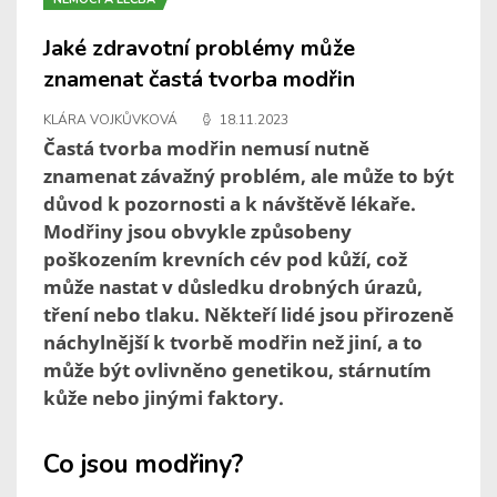
Jaké zdravotní problémy může
znamenat častá tvorba modřin
KLÁRA VOJKŮVKOVÁ
18.11.2023
Častá tvorba modřin nemusí nutně
znamenat závažný problém, ale může to být
důvod k pozornosti a k návštěvě lékaře.
Modřiny jsou obvykle způsobeny
poškozením krevních cév pod kůží, což
může nastat v důsledku drobných úrazů,
tření nebo tlaku. Někteří lidé jsou přirozeně
náchylnější k tvorbě modřin než jiní, a to
může být ovlivněno genetikou, stárnutím
kůže nebo jinými faktory.
Co jsou modřiny?