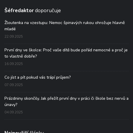
Šéfredaktor
doporučuje
Žloutenka na vzestupu: Nemoc špinavých rukou ohrožuje hlavně
mladé
22.09.2025
První dny ve školce: Proč vaše dítě bude pořád nemocné a proč je
to vlastně dobře?
16.09.2025
Co jíst a pít pokud vás trápí průjem?
07.09.2025
Prázdniny skončily. Jak přežít první dny v práci či škole bez nervů a
únavy?
04.09.2025