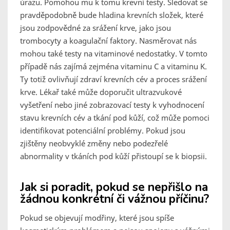
úrazu. Pomohou mu k tomu krevní testy. Sledovat se
pravděpodobně bude hladina krevních složek, které
jsou zodpovědné za srážení krve, jako jsou
trombocyty a koagulační faktory. Nasměrovat nás
mohou také testy na vitaminové nedostatky. V tomto
případě nás zajímá zejména vitaminu C a vitaminu K.
Ty totiž ovlivňují zdraví krevních cév a proces srážení
krve. Lékař také může doporučit ultrazvukové
vyšetření nebo jiné zobrazovací testy k vyhodnocení
stavu krevních cév a tkání pod kůží, což může pomoci
identifikovat potenciální problémy. Pokud jsou
zjištěny neobvyklé změny nebo podezřelé
abnormality v tkáních pod kůží přistoupí se k biopsii.
Jak si poradit, pokud se nepřišlo na
žádnou konkrétní či vážnou příčinu?
Pokud se objevují modřiny, které jsou spíše