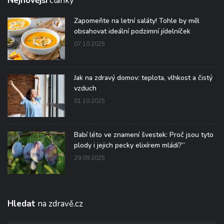
Nejnovější
články
Zapomeňte na letní saláty! Tohle by měl
obsahovat ideální podzimní jídelníček
07.10.2025
Jak na zdravý domov: teplota, vlhkost a čistý
vzduch
01.10.2025
Babí léto ve znamení švestek: Proč jsou tyto
plody i jejich pecky elixírem mládí?“
29.09.2025
Hledat
na zdravě.cz