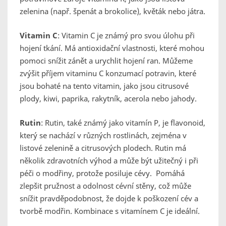
zelenina (např. špenát a brokolice), květák nebo játra.
Vitamin C
: Vitamin C je známý pro svou úlohu při
hojení tkání. Má antioxidační vlastnosti, které mohou
pomoci snížit zánět a urychlit hojení ran. Můžeme
zvýšit příjem vitaminu C konzumací potravin, které
jsou bohaté na tento vitamin, jako jsou citrusové
plody, kiwi, paprika, rakytník, acerola nebo jahody.
Rutin
: Rutin, také známý jako vitamín P, je flavonoid,
který se nachází v různých rostlinách, zejména v
listové zelenině a citrusových plodech. Rutin má
několik zdravotních výhod a může být užitečný i při
péči o modřiny, protože posiluje cévy. Pomáhá
zlepšit pružnost a odolnost cévní stěny, což může
snížit pravděpodobnost, že dojde k poškození cév a
tvorbě modřin. Kombinace s vitamínem C je ideální.