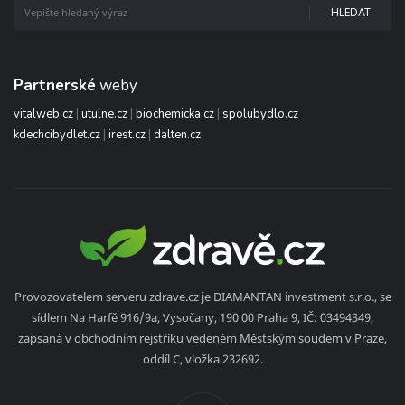
HLEDAT
Partnerské
weby
vitalweb.cz
|
utulne.cz
|
biochemicka.cz
|
spolubydlo.cz
kdechcibydlet.cz
|
irest.cz
|
dalten.cz
Provozovatelem serveru zdrave.cz je DIAMANTAN investment s.r.o., se
sídlem Na Harfě 916/9a, Vysočany, 190 00 Praha 9, IČ: 03494349,
zapsaná v obchodním rejstříku vedeném Městským soudem v Praze,
oddíl C, vložka 232692.