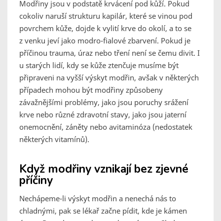
Modřiny jsou v podstatě krvácení pod kůží. Pokud
cokoliv naruší strukturu kapilár, které se vinou pod
povrchem kůže, dojde k vylití krve do okolí, a to se
z venku jeví jako modro-fialové zbarvení. Pokud je
příčinou trauma, úraz nebo tření není se čemu divit. I
u starých lidí, kdy se kůže ztenčuje musíme být
připraveni na vyšší výskyt modřin, avšak v některých
případech mohou být modřiny způsobeny
závažnějšími problémy, jako jsou poruchy srážení
krve nebo různé zdravotní stavy, jako jsou jaterní
onemocnění, záněty nebo avitaminóza (nedostatek
některých vitamínů).
Když modřiny vznikají bez zjevné
příčiny
Nechápeme-li výskyt modřin a nenechá nás to
chladnými, pak se lékař začne pídit, kde je kámen