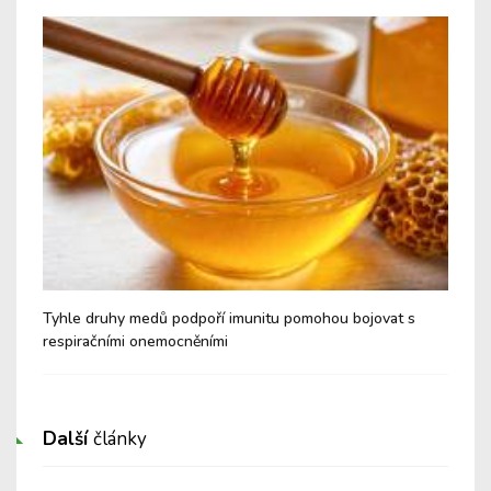
é a
Tyhle druhy medů podpoří imunitu pomohou bojovat s
Nev
respiračními onemocněními
Cu
Další
články