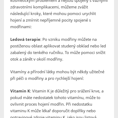
kosmetickým problémem a nejsou spojeny s vážnými
zdravotními komplikacemi, můžeme zvážit
následující kroky, které mohou pomoci urychlit
hojení a zmírnit nepříjemné pocity spojené s
modřinami:
Ledová terapie
: Po vzniku modřiny můžete na
postiženou oblast aplikovat studený obklad nebo led
zabalený do tenkého ručníku. To může pomoci snížit
otok a zánět v okolí modřiny.
Vitamíny a přírodní látky mohou být někdy užitečné
při péči o modřiny a pro rychlejší hojení:
Vitamin K
: Vitamin K je důležitý pro srážení krve, a
pokud máte nedostatek tohoto vitamínu, může to
ovlivnit proces hojení modřin. Při nedostatku
vitaminu K může lékař doporučit doplňky nebo
potravinové zdroje vitaminu K, jako jsou listová