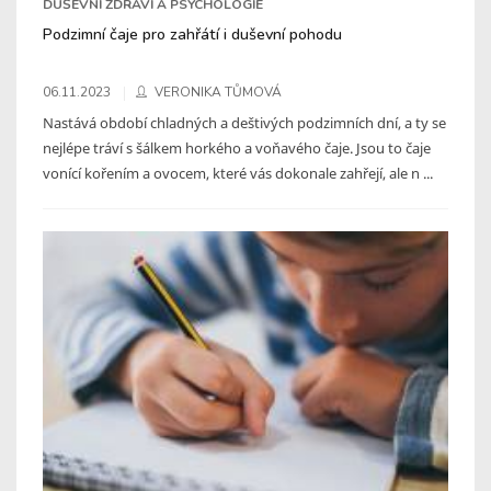
DUŠEVNÍ ZDRAVÍ A PSYCHOLOGIE
Podzimní čaje pro zahřátí i duševní pohodu
06.11.2023
VERONIKA TŮMOVÁ
Nastává období chladných a deštivých podzimních dní, a ty se
nejlépe tráví s šálkem horkého a voňavého čaje. Jsou to čaje
vonící kořením a ovocem, které vás dokonale zahřejí, ale n ...