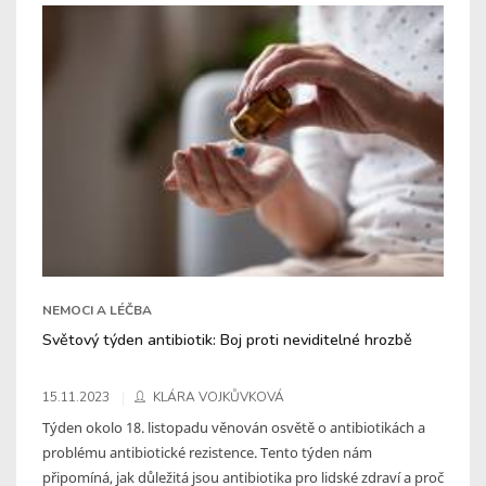
NEMOCI A LÉČBA
Světový týden antibiotik: Boj proti neviditelné hrozbě
15.11.2023
KLÁRA VOJKŮVKOVÁ
Týden okolo 18. listopadu věnován osvětě o antibiotikách a
problému antibiotické rezistence. Tento týden nám
připomíná, jak důležitá jsou antibiotika pro lidské zdraví a proč