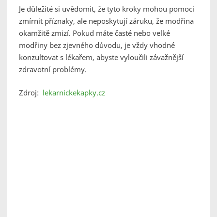
Je důležité si uvědomit, že tyto kroky mohou pomoci
zmírnit příznaky, ale neposkytují záruku, že modřina
okamžitě zmizí. Pokud máte časté nebo velké
modřiny bez zjevného důvodu, je vždy vhodné
konzultovat s lékařem, abyste vyloučili závažnější
zdravotní problémy.
Zdroj:
lekarnickekapky.cz