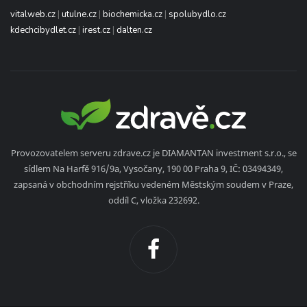
vitalweb.cz
|
utulne.cz
|
biochemicka.cz
|
spolubydlo.cz
kdechcibydlet.cz
|
irest.cz
|
dalten.cz
Provozovatelem serveru zdrave.cz je DIAMANTAN investment s.r.o., se
sídlem Na Harfě 916/9a, Vysočany, 190 00 Praha 9, IČ: 03494349,
zapsaná v obchodním rejstříku vedeném Městským soudem v Praze,
oddíl C, vložka 232692.