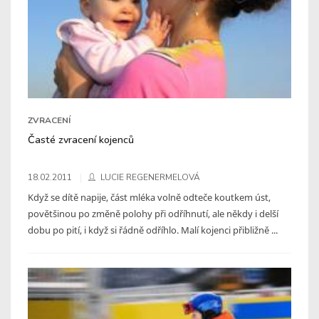
ZVRACENÍ
Časté zvracení kojenců
18.02.2011
LUCIE REGENERMELOVÁ
Když se dítě napije, část mléka volně odteče koutkem úst,
povětšinou po změně polohy při odříhnutí, ale někdy i delší
dobu po pití, i když si řádně odříhlo. Malí kojenci přibližně ...