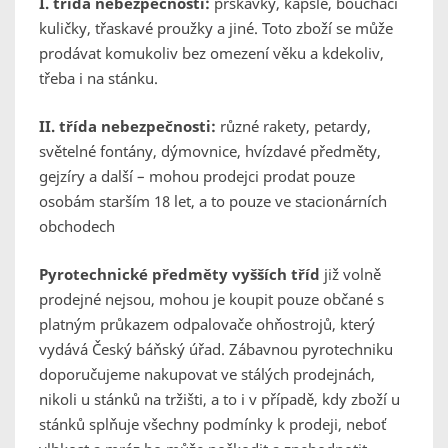
I. třída nebezpečnosti:
prskavky, kapsle, bouchací
kuličky, třaskavé proužky a jiné. Toto zboží se může
prodávat komukoliv bez omezení věku a kdekoliv,
třeba i na stánku.
II. tř
ída nebezpečnosti:
různé rakety, petardy,
světelné fontány, dýmovnice, hvízdavé předměty,
gejzíry a další – mohou prodejci prodat pouze
osobám starším 18 let, a to pouze ve stacionárních
obchodech
Pyrotechnické předměty vyšších tříd
již volně
prodejné nejsou, mohou je koupit pouze občané s
platným průkazem odpalovače ohňostrojů, který
vydává Český báňský úřad. Zábavnou pyrotechniku
doporučujeme nakupovat ve stálých prodejnách,
nikoli u stánků na tržišti, a to i v případě, kdy zboží u
stánků splňuje všechny podmínky k prodeji, neboť