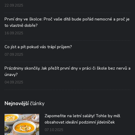
22.09.2025
První dny ve školce: Proč vaše dítě bude pořád nemocné a proč je
to vlastně dobře?
16.09.2025
Co jíst a pít pokud vás trápí průjem?
07.09.2025
Prázdniny skončily. Jak přežít první dny v práci či škole bez nervů a
únavy?
04.09.2025
Nejnovější
články
Zapomeňte na letní saláty! Tohle by měl
obsahovat ideální podzimní jídelníček
07.10.2025