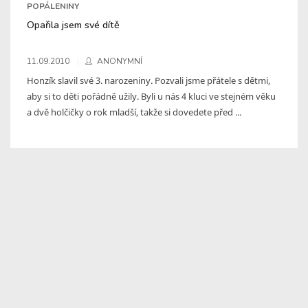
POPÁLENINY
Opařila jsem své dítě
11.09.2010
ANONYMNÍ
Honzík slavil své 3. narozeniny. Pozvali jsme přátele s dětmi,
aby si to děti pořádně užily. Byli u nás 4 kluci ve stejném věku
a dvě holčičky o rok mladší, takže si dovedete před ...