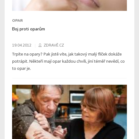
OPAR
Boj proti oparům
19.04.2012
ZDRAVĚ.CZ
Trpíte na opary? Pak jistě víte, jak takový malý flíček dokáže
potrápit. Někteří mají opar každou chvíli, jiní téměř nevědí, co
to opar je.