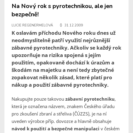
Na Nový rok s pyrotechnikou, ale jen
bezpečně!
LUCIE REGENERMELOVÁ
31.12.2009
K oslavám příchodu Nového roku dnes už
neodmyslitelně patří využití nejrůznější
zábavné pyrotechniky. Ačkoliv se každý rok
upozorňuje na rizika spojená s jejím
použitím, opakovaně dochází k úrazům a
škodám na majetku a není tedy zbytečné
zopakovat několik zásad, které platí pro
nákup a použití zábavné pyrotechniky.
Nakupujte pouze takovou
zábavní pyrotechniku
,
která je označena názvem, znakem Českého úřadu
pro zkoušení zbraní a střeliva (ČÚZZS), je na ní
uveden výrobce příp. dovozce a hlavně obsahuje
návod k použití a bezpečné manipulaci
v českém