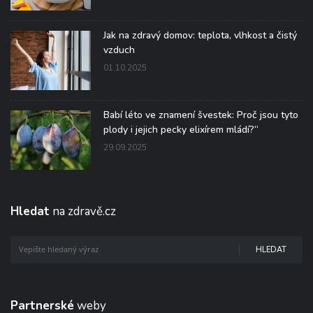
Jak na zdravý domov: teplota, vlhkost a čistý
vzduch
01.10.2025
Babí léto ve znamení švestek: Proč jsou tyto
plody i jejich pecky elixírem mládí?“
29.09.2025
Hledat
na zdravě.cz
HLEDAT
Partnerské
weby