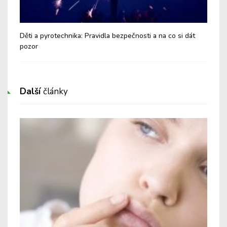
ší
Děti a pyrotechnika: Pravidla bezpečnosti a na co si dát
Buď
pozor
spo
Další
články