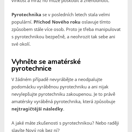
vlhkost a mráz ho může poškodit a znehodnotit.
Pyrotechnika
se v posledních letech stala velmi
populární.
Příchod Nového roku
oslavuje tímto
způsobem stále více osob. Proto je třeba manipulovat
s pyrotechnikou bezpečně, a neohrozit tak sebe ani
své okolí.
Vyhněte se amatérské
pyrotechnice
V žádném případě nevyrábějte a neodpalujte
podomácku vyráběnou pyrotechniku a ani nijak
nevylepšujte pyrotechniku zakoupenou. Je to právě
amatérsky vyráběná pyrotechnika, která způsobuje
nejtragičtější následky
.
A jaké máte zkušenosti s pyrotechnikou? Nebo raději
slavíte Nový rok bez ní?