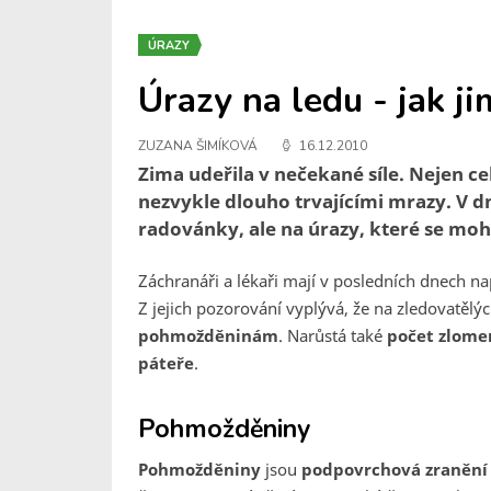
ÚRAZY
Úrazy na ledu - jak ji
ZUZANA ŠIMÍKOVÁ
16.12.2010
Zima udeřila v nečekané síle. Nejen c
nezvykle dlouho trvajícími mrazy. V 
radovánky, ale na úrazy, které se moh
Záchranáři a lékaři mají v posledních dnech na
Z jejich pozorování vyplývá, že na zledovatělýc
pohmožděninám
. Narůstá také
počet zlomen
páteře
.
Pohmožděniny
Pohmožděniny
jsou
podpovrchová zranění