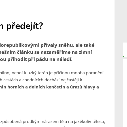
m předejít?
elorepublikovými přívaly sněhu, ale také
dnešním článku se nazaměříme na zimní
ou přihodit při pádu na náledí.
pilno, neboť kluzký terén je příčinou mnoha poranění.
h cestách a chodnících dochází nejčastěji k
in horních a dolních končetin a úrazů hlavy a
způsobená prudkým nárazem těla na jakékoliv těleso,