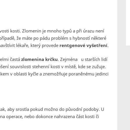
stvosti kosti. Zlomenin je mnoho typů a při úrazu není
 případě, že máte po pádu problém s hybností některé
 navštívit lékaře, který provede
rentgenové vyšetření
.
velmi častá
zlomenina krčku
. Zejména u starších lidí
ení souvislosti stehenní kosti v místě, kde se zužuje.
tokem v oblasti kyčle a znemožňuje poraněnému jedinci
 tak, aby srostla pokud možno do původní podoby. U
a operace, nebo dokonce nahrazena část kosti či