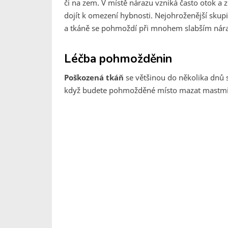
či na zem. V místě nárazu vzniká často otok a 
dojít k omezení hybnosti. Nejohroženější skupin
a tkáně se pohmoždí při mnohem slabším nára
Léčba pohmožděnin
Poškozená tkáň
se většinou do několika dnů 
když budete pohmožděné místo mazat mastmi, 