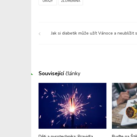
ÚRAZY
ZLOMENINA
Jak si diabetik může užít Vánoce a neublížit s
Související
články
Kdy a jak si
Děti a pyrotechnika: Pravidla
Buďte na Ště