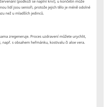
zčervenání (podkoží se naplní krví), u končetin může
ou lidí jsou senioři, protože jejich tělo je méně odolné
zu než u mladších jedinců.
sama zregeneruje. Proces uzdravení můžete urychlit,
např. s obsahem heřmánku, kostivalu či aloe vera.