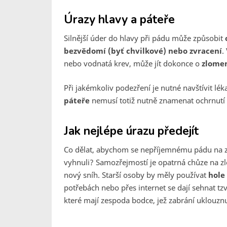
Úrazy hlavy a páteře
Silnější úder do hlavy při pádu může způsobit
bezvědomí (byť chvilkové) nebo zvracení
.
nebo vodnatá krev, může jít dokonce o
zlome
Při jakémkoliv podezření je nutné navštívit léka
páteře
nemusí totiž nutně znamenat ochrnutí a
Jak nejlépe úrazu předejít
Co dělat, abychom se nepříjemnému pádu na z
vyhnuli? Samozřejmostí je opatrná chůze na z
nový sníh. Starší osoby by měly používat
hole
potřebách nebo přes internet se dají sehnat tz
které mají zespoda bodce, jež zabrání uklouzn