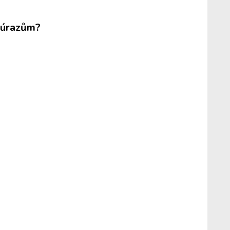
m úrazům?