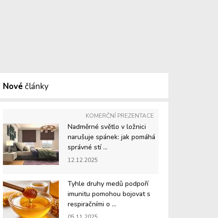
Nové
články
KOMERČNÍ PREZENTACE
Nadměrné světlo v ložnici
narušuje spánek: jak pomáhá
správné stí ...
12.12.2025
Tyhle druhy medů podpoří
imunitu pomohou bojovat s
respiračními o ...
05.11.2025