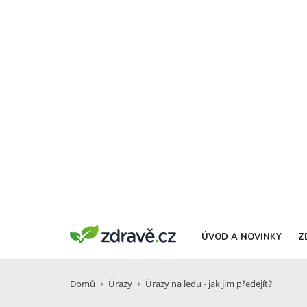
ÚVOD A NOVINKY
Z
Domů
Úrazy
Úrazy na ledu - jak jim předejít?