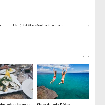
i
Jak zůstat fit o vánočních svátcích
drý večer připraveni:
Skoky do vody: Příčina
Pustili 