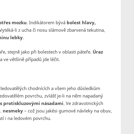
otřes mozku
. Indikátorem bývá
bolest hlavy,
 Vytéká-li z ucha či nosu slámově zbarvená tekutina,
ninu lebky
.
ře, stejně jako při bolestech v oblasti páteře.
Úraz
 ve většině případů jde léčit.
ledovatělých chodnících a všem jeho důsledkům
ledovatělém povrchu, zvlášť je-li na něm napadaný
 s protiskluzovými násadami
. Ve zdravotnických
v.
nesmeky
– což jsou jakési gumové návleky na obuv,
utí i na ledovém povrchu.