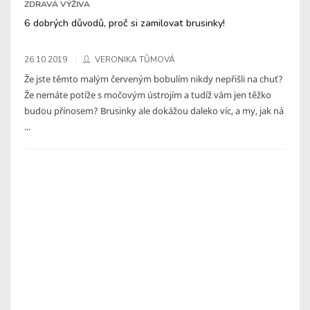
ZDRAVÁ VÝŽIVA
6 dobrých důvodů, proč si zamilovat brusinky!
26.10.2019
VERONIKA TŮMOVÁ
Že jste těmto malým červeným bobulím nikdy nepřišli na chuť?
Že nemáte potíže s močovým ústrojím a tudíž vám jen těžko
budou přínosem? Brusinky ale dokážou daleko víc, a my, jak ná
...