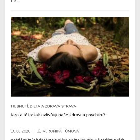
ne ...
HUBNUTÍ, DIETA A ZDRAVÁ STRAVA
Jaro a léto: Jak ovlivňují naše zdraví a psychiku?
18.05.2020
VERONIKA TŮMOVÁ
Každé roční období má své jedinečné kouzlo, v každém z nich