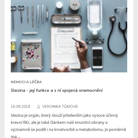
NEMOCI A LÉČBA
Slezina - její funkce a s ní spojená onemocnění
16.09.2018
VERONIKA TŮMOVÁ
Slezina je orgán, který slouží především jako vysoce účinný
krevní filtr, ale je také článkem naší imunitní obrany a
významně se podílí i na krvetvorbě a metabolismu. Je poměrně
ma ...