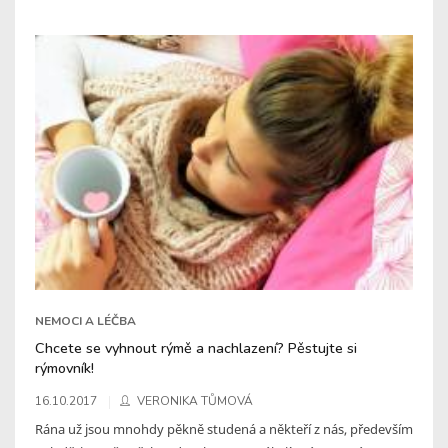
NEMOCI A LÉČBA
Chcete se vyhnout rýmě a nachlazení? Pěstujte si
rýmovník!
16.10.2017
VERONIKA TŮMOVÁ
Rána už jsou mnohdy pěkně studená a někteří z nás, především