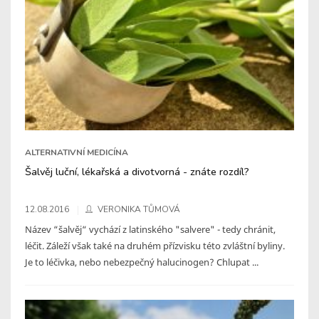
ALTERNATIVNÍ MEDICÍNA
Šalvěj luční, lékařská a divotvorná - znáte rozdíl?
12.08.2016
VERONIKA TŮMOVÁ
Název “šalvěj“ vychází z latinského "salvere" - tedy chránit,
léčit. Záleží však také na druhém přízvisku této zvláštní byliny.
Je to léčivka, nebo nebezpečný halucinogen? Chlupat ...