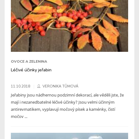
OVOCE A ZELENINA
Léčivé účinky jeřabin
11.10.2018
VERONIKA TŮMOVÁ
Jeřabiny jsou nádhernou podzimní dekorací, ale věděli jste, že
mají i nezanedbatelné léčivé účinky? Jsou velmi účinným
antirevmatikem, vyplavují močový písek a kaménky, čistí
močov ...