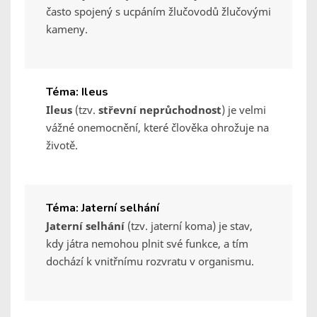
často spojený s ucpáním žlučovodů žlučovými
kameny.
Téma: Ileus
Ileus
(tzv.
střevní neprůchodnost
) je velmi
vážné onemocnění, které člověka ohrožuje na
životě.
Téma: Jaterní selhání
Jaterní selhání
(tzv. jaterní koma) je stav,
kdy játra nemohou plnit své funkce, a tím
dochází k vnitřnímu rozvratu v organismu.