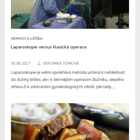
NEMOCI A LÉČBA
Laparoskopie versus klasická operace
05.06.2017
VERONIKA TŮMOVÁ
Laparoskopie je velmi spolehlivá metoda určená k nahlédnutí
do dutiny břišní, ale i k šetrnějším operacím žlučníku, slepého
střeva či k odstranění gynekologických obtíží. Jde tedy ...