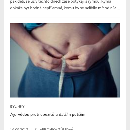
pak děti, se už v těchto dnech zase potýkají s rýmou. Rýma
dokáže být hodně nepříjemná, komu by se nelíbilo mít od ní a ...
BYLINKY
Ájurvédou proti obezitě a dalším potížím
16.09.2017
VERONIKA TŮMOVÁ