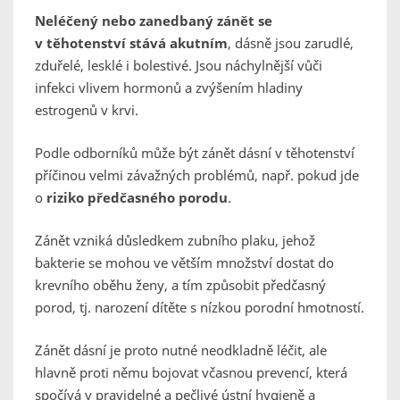
Neléčený nebo zanedbaný zánět se
v těhotenství stává akutním
, dásně jsou zarudlé,
zduřelé, lesklé i bolestivé. Jsou náchylnější vůči
infekci vlivem hormonů a zvýšením hladiny
estrogenů v krvi.
Podle odborníků může být zánět dásní v těhotenství
příčinou velmi závažných problémů, např. pokud jde
o
riziko předčasného porodu
.
Zánět vzniká důsledkem zubního plaku, jehož
bakterie se mohou ve větším množství dostat do
krevního oběhu ženy, a tím způsobit předčasný
porod, tj. narození dítěte s nízkou porodní hmotností.
Zánět dásní je proto nutné neodkladně léčit, ale
hlavně proti němu bojovat včasnou prevencí, která
spočívá v pravidelné a pečlivé ústní hygieně a