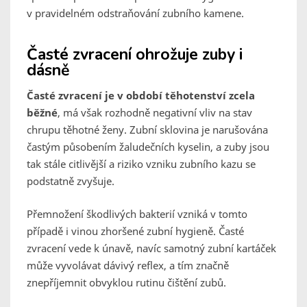
v pravidelném odstraňování zubního kamene.
Časté zvracení ohrožuje zuby i
dásně
Časté zvracení je v období těhotenství zcela
běžné
, má však rozhodně negativní vliv na stav
chrupu těhotné ženy. Zubní sklovina je narušována
častým působením žaludečních kyselin, a zuby jsou
tak stále citlivější a riziko vzniku zubního kazu se
podstatně zvyšuje.
Přemnožení škodlivých bakterií vzniká v tomto
případě i vinou zhoršené zubní hygieně. Časté
zvracení vede k únavě, navíc samotný zubní kartáček
může vyvolávat dávivý reflex, a tím značně
znepříjemnit obvyklou rutinu čištění zubů.