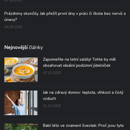
07.09.2025
Prázdniny skončily. Jak přežít první dny v práci či škole bez nervů a
únavy?
04.09.2025
Nejnovější
články
Zapomeňte na letní saláty! Tohle by měl
obsahovat ideální podzimní jídelníček
07.10.2025
Jak na zdravý domov: teplota, vlhkost a čistý
vzduch
01.10.2025
Babí léto ve znamení švestek: Proč jsou tyto