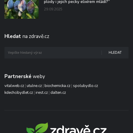
plody i jejich pecky elixírem mládí?“
29.09.2025
Hledat
na zdravě.cz
HLEDAT
Partnerské
weby
vitalweb.cz
|
utulne.cz
|
biochemicka.cz
|
spolubydlo.cz
kdechcibydlet.cz
|
irest.cz
|
dalten.cz