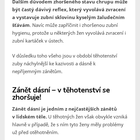
Dalším důvodem zhoršeného stavu chrupu může
být častý dávivý reflex, který vyvolává zvracení
a vystavuje zubní sklovinu kyselým žaludečním
šťávám
. Navíc může zapříčinit i zhoršenou zubní
hygienu, protože u některých žen vyvolává zvracení i
zubní kartáček v ústech.
V důsledku toho všeho jsou v období těhotenství
zuby náchylnější ke kazivosti a dásně k
nepříjemným zánětům.
Zánět dásní – v těhotenství se
zhoršuje!
Zánět dásní je jedním z nejčastějších zánětů
v lidském těle.
U těhotných žen však obvykle vzniká
hlavně v případě, že s ním tyto ženy měly problémy
už před otěhotněním.