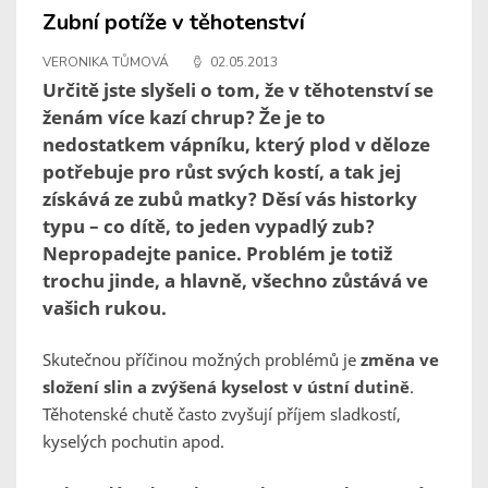
Zubní potíže v těhotenství
VERONIKA TŮMOVÁ
02.05.2013
Určitě jste slyšeli o tom, že v těhotenství se
ženám více kazí chrup? Že je to
nedostatkem vápníku, který plod v děloze
potřebuje pro růst svých kostí, a tak jej
získává ze zubů matky? Děsí vás historky
typu – co dítě, to jeden vypadlý zub?
Nepropadejte panice. Problém je totiž
trochu jinde, a hlavně, všechno zůstává ve
vašich rukou.
Skutečnou příčinou možných problémů je
změna ve
složení slin a zvýšená kyselost v ústní dutině
.
Těhotenské chutě často zvyšují příjem sladkostí,
kyselých pochutin apod.