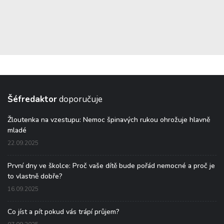
Šéfredaktor
doporučuje
Žloutenka na vzestupu: Nemoc špinavých rukou ohrožuje hlavně
mladé
22.09.2025
První dny ve školce: Proč vaše dítě bude pořád nemocné a proč je
to vlastně dobře?
16.09.2025
Co jíst a pít pokud vás trápí průjem?