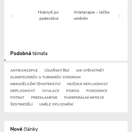
Hubnutí po
Arteterapie – léčba
padesátce
uměním
Podobná
témata
ANTIKONCEPCE
CÍSAŘSKÝ ŘEZ
JAK OTĚHOTNĚT
KLINEFELTERŮV A TURNERŮV SYNDROM
MIMODĚLOŽNÍ TĚHOTENSTVÍ
MUŽSKÁ NEPLODNOST
NEPLODNOST
OVULACE
POROD
PORODNICE
POTRAT
PREEKLAMPSIE
PUERPERÁLNÍ INFEKCE
ŠESTINEDĚLÍ
UMĚLÉ OPLODNĚNÍ
Nové
články