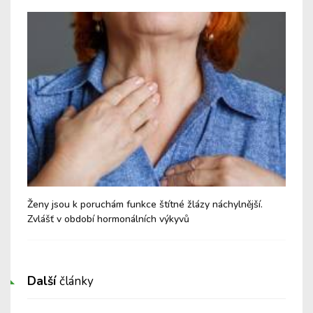
Ženy jsou k poruchám funkce štítné žlázy náchylnější.
Cvi
Zvlášť v období hormonálních výkyvů
Další
články