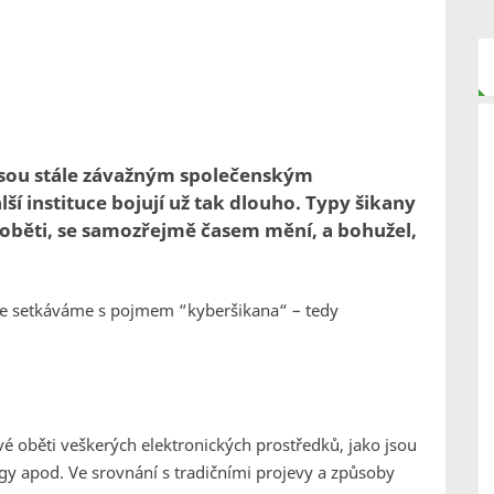
 jsou stále závažným společenským
ší instituce bojují už tak dlouho. Typy šikany
é oběti, se samozřejmě časem mění, a bohužel,
 se setkáváme s pojmem “kyberšikana“ – tedy
vé oběti veškerých elektronických prostředků, jako jsou
ogy apod. Ve srovnání s tradičními projevy a způsoby