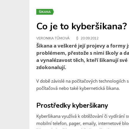
ŠIKANA
Co je to kyberšikana?
VERONIKA TŮMOVÁ
20.09.2012
Šikana a veškeré její projevy a formy
problémem, přestože s nimi školy a dal
a vynalézavost těch, kteří šikanují sv
zdokonalují.
V době závislé na počítačových technologiích
počítačová nebo také kybernetická šikana.
Prostředky kyberšikany
Kyberšikana využívá k obtěžování či vydírání s
mobilní telefon, pager, emaily, internetové bl