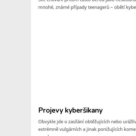
mnohé, známé případy teenagerů – obětí kyberši
Projevy kyberšikany
Obvykle jde o zasílání obtěžujících nebo urážl
extrémně vulgárních a jinak ponižujících kom