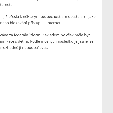
nternetu.
í již přešla k některým bezpečnostním opatřením, jako
nebo blokování přístupu k internetu.
ána za federální zločin. Základem by však měla být
unikace s dětmi. Podle možných následků je jasné, že
a rozhodně ji nepodceňovat.