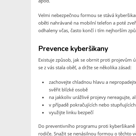
apod.
Velmi nebezpečnou formou se stává kyberšikana
oběti nahrávané na mobilní telefon a poté zveř
odhaleny včas, často končí i tím nejhorším způ
Prevence kyberšikany
Existuje způsob, jak se obrnit proti projevům
se z vás stala oběť, a držte se několika zásad:
zachovejte chladnou hlavu a nepropadejte 
svěřit blízké osobě
na jakkoliv urážlivé projevy nereagujte, a
v případě pokračujících nebo stupňujících s
využijte linku bezpečí
Do preventivního programu proti kyberšikaně m
rodiče. Snažit se nenásilnou formou o těchto 