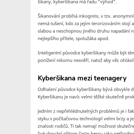
šikany, kyberšikana má řadu "výhod".
Šikanování probíhá inkognito, v tzv. anonymn
nemá tušení, kdo za jejím terorizováním stojí 
slabou a neschopnou jiného druhu napadání ne
nejlepšího přítele, spolužáka apod.
Inteligentní původce kyberšikany může být témě
ponížení nikomu nesvěří, natož aby věc ohlásila
Kyberšikana mezi teenagery
Odhalení původce kyberšikany bývá obvykle d
Kyberšikanu je navíc velmi těžké skutečně prok
Jedním z nepřehlédnutelných problémů je i fakt,
styku s počítačovou technologií velmi brzy a je
znalosti rodičů. Ti tak nemají možnost skutečné k
Své chování přitom často berou jako neškodno