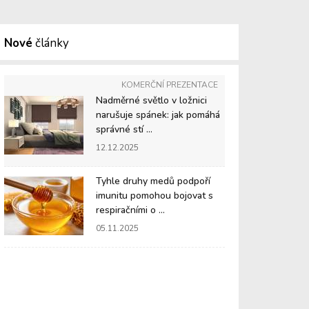
Nové
články
KOMERČNÍ PREZENTACE
Nadměrné světlo v ložnici
narušuje spánek: jak pomáhá
správné stí ...
12.12.2025
Tyhle druhy medů podpoří
imunitu pomohou bojovat s
respiračními o ...
05.11.2025