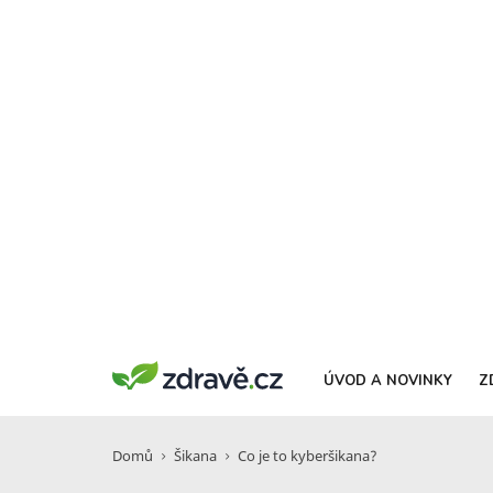
ÚVOD A NOVINKY
Z
Domů
Šikana
Co je to kyberšikana?