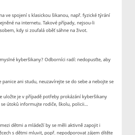
 ve spojení s klasickou šikanou, např. fyzické týrání
ejněné na internetu. Takové případy, nejsou-li
sobem, kdy si zoufalá oběť sáhne na život.
 úmyslné kyberšikany? Odborníci radí: nedopusťte, aby
panice ani studu, neuzavírejte se do sebe a nebojte se
le uložte je v případě potřeby prokázání kyberšikany
e útoků informujte rodiče, školu, policii...
ezi dětmi a mládeží by se měli aktivně zapojit i
věcech s dětmi mluvit, popř. nepodporovat zájem dítěte