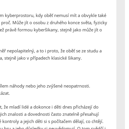
ím kyberprostoru, kdy oběť nemusí mít a obvykle také
a proč. Může jít o osobu z druhého konce světa, fyzicky
ž právě formou kyberšikany, stejně jako může jít o
ř nepolapitelný, a to i proto, že oběť se ze studu a
, stejně jako v případech klasické šikany.
ílem náhody nebo jeho zvýšené neopatrnosti.
ázat.
 že mladí lidé a dokonce i děti dnes přicházejí do
jich znalosti a dovednosti často znatelně přesahují
ontroly a jejich děti si s počítačem dělají, co chtějí.
u hru a jeho důsledky si neuvědomují. O tom svědčí i