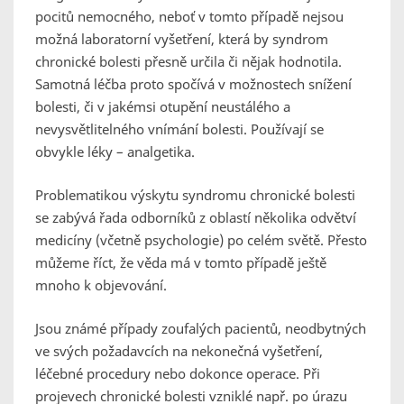
pocitů nemocného, neboť v tomto případě nejsou
možná laboratorní vyšetření, která by syndrom
chronické bolesti přesně určila či nějak hodnotila.
Samotná léčba proto spočívá v možnostech snížení
bolesti, či v jakémsi otupění neustálého a
nevysvětlitelného vnímání bolesti. Používají se
obvykle léky – analgetika.
Problematikou výskytu syndromu chronické bolesti
se zabývá řada odborníků z oblastí několika odvětví
medicíny (včetně psychologie) po celém světě. Přesto
můžeme říct, že věda má v tomto případě ještě
mnoho k objevování.
Jsou známé případy zoufalých pacientů, neodbytných
ve svých požadavcích na nekonečná vyšetření,
léčebné procedury nebo dokonce operace. Při
projevech chronické bolesti vzniklé např. po úrazu