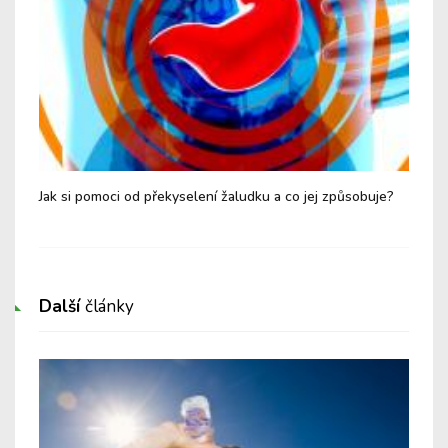
ším
Jak si pomoci od překyselení žaludku a co jej způsobuje?
Jak
Další
články