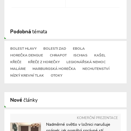
Podobná
témata
BOLEST HLAVY
BOLESTI ZAD
EBOLA
HOREČKA DENGUE
CHRAPOT
ISCHIAS
KAŠEL
KŘEČE
KŘEČE Z HOREČKY
LEGIONÁŘSKÁ NEMOC
MALÁRIE
MARBURGSKÁ HOREČKA
NECHUTENSTVÍ
NÍZKÝ KREVNÍ TLAK
OTOKY
Nové
články
KOMERČNÍ PREZENTACE
Nadměrné světlo v ložnici narušuje
spánek: jak pomáhá správné stí ...