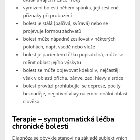
vymizení bolesti během spánku, její zesílené
příznaky při probuzení
bolest je stálá (palčivá, svíravá) nebo se
projevuje formou záchvatů
bolest může nápadně zesilovat v některých
polohách, např. vsedě nebo vleže
bolest je pacientem těžko popsatelná, může se
měnit oblast jejího výskytu
bolest se může objevovat kdekoliv, nejčastěji
však v oblasti břicha, pánve, zad, hlavy a srdce
bolest provází prohlubující se deprese, pocity
beznaděje, negativní vlivy na emocionální oblast
člověka
Terapie – symptomatická léčba
chronické bolesti
Diagnóza se obvykle stanoví na základě subjektivních