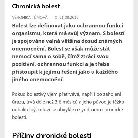
Chronická bolest
VERONIKA TŮMOVÁ
21.09.2012
Bolest lze definovat jako ochrannou funkci
organismu, která má svůj význam. S bolestí
je spojována valná většina dosud známých
onemocnění. Bolest se však může stát
nemocí sama o sobě, čímž ztrácí svou
pozitivní, ochrannou funkci a je třeba
přistoupit k jejímu řešení jako u každého
jiného onemocnění.
Pokud bolestivý vjem přetrvává, např. i po zahojení
úrazu, trvá déle než 3-6 měsíců a jeho původ je těžko
odhalitelný, mluví se obvykle o syndromu chronické
bolesti.
Příčiny chronické bolesti