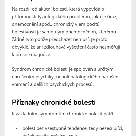
Na rozdíl od akutní bolesti, která vypovídá o
přítomnosti fyziologického problému, jako je úraz,
onemocnění apod., chronický vjem pocitů
bolestivosti je samotným onemocněním, kterému
žádné tyto potíže předcházet nemusí. Je proto
obvyklé, že ani zdlouhavá vyšetření často nesměřují
k přesné diagnóze.
Syndrom chronické bolesti je spojován s určitým
narušením psychiky, neboli patologického narušení
vnímání a dalších psychických procesů.
Příznaky chronické bolesti
K základním symptomům chronické bolesti patří:
bolest bez vzestupné tendence, tedy nezesilující,
avšak trvající měsíce i roky