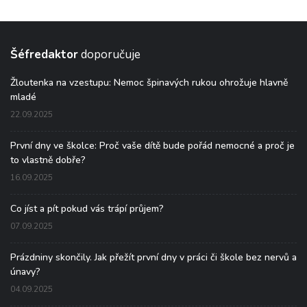
Šéfredaktor
doporučuje
Žloutenka na vzestupu: Nemoc špinavých rukou ohrožuje hlavně
mladé
22.09.2025
První dny ve školce: Proč vaše dítě bude pořád nemocné a proč je
to vlastně dobře?
16.09.2025
Co jíst a pít pokud vás trápí průjem?
07.09.2025
Prázdniny skončily. Jak přežít první dny v práci či škole bez nervů a
únavy?
04.09.2025