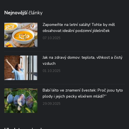
Nejnovější
články
Zapomeňte na letní saláty! Tohle by měl
obsahovat ideální podzimní jídelníček
07.10.2025
Jak na zdravý domov: teplota, vlhkost a čistý
vzduch
01.10.2025
Babí léto ve znamení švestek: Proč jsou tyto
plody i jejich pecky elixírem mládí?“
29.09.2025