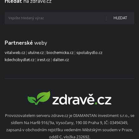
Hledat
na zdravě.cz
HLEDAT
Partnerské
weby
vitalweb.cz
|
utulne.cz
|
biochemicka.cz
|
spolubydlo.cz
kdechcibydlet.cz
|
irest.cz
|
dalten.cz
Provozovatelem serveru zdrave.cz je DIAMANTAN investment s.r.o., se
sídlem Na Harfě 916/9a, Vysočany, 190 00 Praha 9, IČ: 03494349,
zapsaná v obchodním rejstříku vedeném Městským soudem v Praze,
oddíl C, vložka 232692.