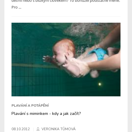
dětmi nebo s blízkým člověkem? To bohužel podstatně méně.
Pro ...
PLAVÁNÍ A POTÁPĚNÍ
Plavání s miminkem - kdy a jak začít?
08.10.2012
VERONIKA TŮMOVÁ