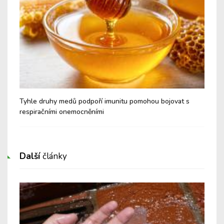
é a
Tyhle druhy medů podpoří imunitu pomohou bojovat s
Nev
respiračními onemocněními
Cu
Další
články