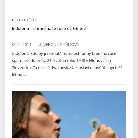
PÉČE O TĚLO
Indulona - chrání naše ruce už 66 let!
06.04.2014
VERONIKA TŮMOVÁ
Indulona, kdo by ji neznal? Tento ochranný krém na ruce
spatřil světlo světa 21. května roku 1948 v Hlohovci na
Slovensku. Za necelé dva měsíce tak oslaví neuvěřitelných 66
let na ...