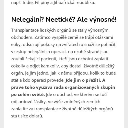
např. Indie, Filipíny a Jihoafrická republika.
Nelegální? Neetické? Ale výnosné!
Transplantace lidských orgánů se staly výnosným
obchodem. Zatímco vyspělé země se trápí otázkami
etiky, odsuzují pokusy na zvířatech a snaží se potlačit
vzestup nelegálních operací, na druhé straně jsou
zoufalí čekající pacienti, kteří jsou ochotni zaplatit
cokoliv a odjet kamkoliv, aby dostali životně důležitý
orgán. Je jim jedno, jak k němu přijdou, kolik to bude
stát a kdo operaci provede.
Jde jim o přežití. A
právě toho využívá řada organizovaných skupin
po celém světě.
Jde o obchod, ve kterém se točí
miliardové částky, ve výše zmíněných zemích
zaplatíte za transplantace životně důležitých orgánů
sta tisíce dolarů.