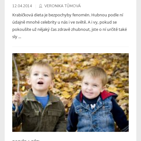
12.04.2014
VERONIKA TŮMOVÁ
Krabičková dieta je bezpochyby fenomén. Hubnou podle ní
údajně mnohé celebrity u nás i ve světě. A i vy, pokud se
pokoušíte už nějaký čas zdravě zhubnout, jste o ní určitě také
sly ...