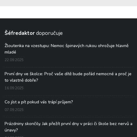
Šéfredaktor
doporučuje
Žloutenka na vzestupu: Nemoc špinavých rukou ohrožuje hlavně
mladé
22.09.2025
První dny ve školce: Proč vaše dítě bude pořád nemocné a proč je
to vlastně dobře?
16.09.2025
Co jíst a pít pokud vás trápí průjem?
07.09.2025
Prázdniny skončily. Jak přežít první dny v práci či škole bez nervů a
únavy?