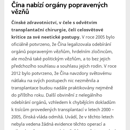
Čína nabízí orgány popravených
vězňů
Čínské zdravotnictví, v čele s odvětvím
transplantační chirurgie, čelí celosvětové
kritice za své neetické postupy.
V roce 2005 bylo
oficiálně potvrzeno, že Čína legalizovala odebírání
orgánů popraveným vězňům, hrdelním zločincům,
ale možná také politickým vězňům, a to bez jejich
předchozího souhlasu a souhlasu jejich rodin. V roce
2012 bylo potvrzeno, že Čína navzdory světovému
nátlaku na svých postupech nic nezměnila a
transplantace budou nadále praktikovány nejméně
do příštího roku. Další obvinění z nelegálního
odebírání orgánů, vzhledem k chybějícím dokladům
k tisícům provedených transplantací v letech 2000 –
2005, čínská vláda odmítá. Uvádí, že v těchto letech
nebyla vedena žádná evidence těchto operací a