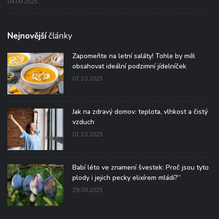
04.09.2025
Nejnovější
články
Zapomeňte na letní saláty! Tohle by měl
obsahovat ideální podzimní jídelníček
07.10.2025
Jak na zdravý domov: teplota, vlhkost a čistý
vzduch
01.10.2025
Babí léto ve znamení švestek: Proč jsou tyto
plody i jejich pecky elixírem mládí?“
29.09.2025