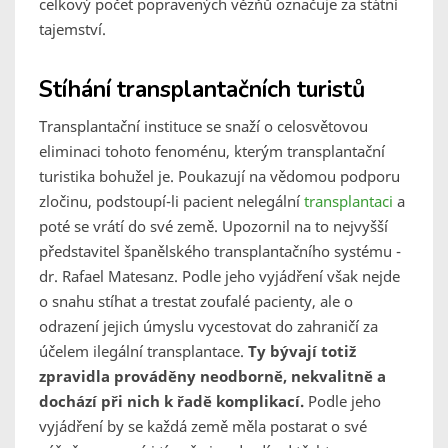
celkový počet popravených vězňů označuje za státní
tajemství.
Stíhání transplantačních turistů
Transplantační instituce se snaží o celosvětovou
eliminaci tohoto fenoménu, kterým transplantační
turistika bohužel je. Poukazují na vědomou podporu
zločinu, podstoupí-li pacient nelegální
transplantaci
a
poté se vrátí do své země. Upozornil na to nejvyšší
představitel španělského transplantačního systému -
dr. Rafael Matesanz. Podle jeho vyjádření však nejde
o snahu stíhat a trestat zoufalé pacienty, ale o
odrazení jejich úmyslu vycestovat do zahraničí za
účelem ilegální transplantace.
Ty bývají totiž
zpravidla prováděny neodborně, nekvalitně a
dochází při nich k řadě komplikací.
Podle jeho
vyjádření by se každá země měla postarat o své