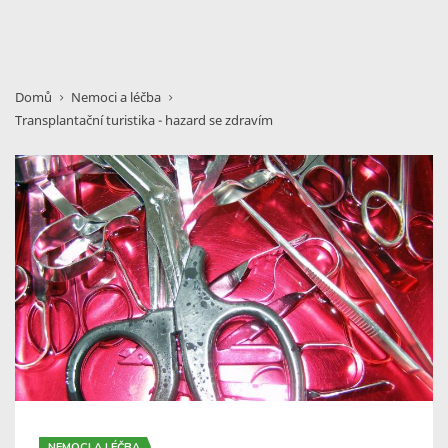
Domů
Nemoci a léčba
Transplantační turistika - hazard se zdravím
NEMOCI A LÉČBA