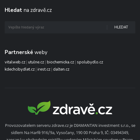
Hledat
na zdravě.cz
HLEDAT
Partnerské
weby
vitalweb.cz
|
utulne.cz
|
biochemicka.cz
|
spolubydlo.cz
kdechcibydlet.cz
|
irest.cz
|
dalten.cz
Provozovatelem serveru zdrave.cz je DIAMANTAN investment s.r.o., se
sídlem Na Harfě 916/9a, Vysočany, 190 00 Praha 9, IČ: 03494349,
zapsaná v obchodním rejstříku vedeném Městským soudem v Praze,