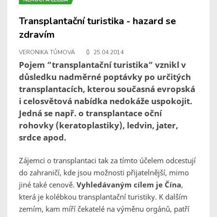
Transplantační turistika - hazard se
zdravím
VERONIKA TŮMOVÁ
25.04.2014
Pojem “transplantační turistika“ vznikl v
důsledku nadměrné poptávky po určitých
transplantacích, kterou současná evropská
i celosvětová nabídka nedokáže uspokojit.
Jedná se např. o transplantace oční
rohovky (keratoplastiky), ledvin, jater,
srdce apod.
Zájemci o transplantaci tak za tímto účelem odcestují
do zahraničí, kde jsou možnosti přijatelnější, mimo
jiné také cenově.
Vyhledávaným cílem je Čína
,
která je kolébkou transplantační turistiky. K dalším
zemím, kam míří čekatelé na výměnu orgánů, patří