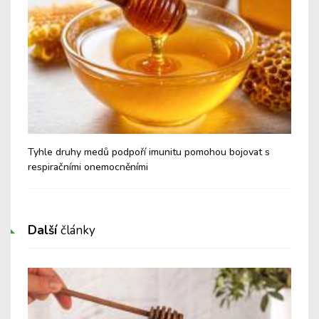
é a
Tyhle druhy medů podpoří imunitu pomohou bojovat s
Nev
respiračními onemocněními
Cu
Další
články