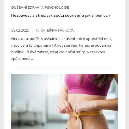
DUŠEVNÍ ZDRAVÍ A PSYCHOLOGIE
Nespavost a stres: Jak spolu souvisejí a jak si pomoci?
18.02.2021
KATEŘINA HÁJKOVÁ
Nervozita, potíže s usínáním a bušení srdce uprostřed noci,
něco vám to připomíná? A když se vám konečně podaří na
hodinku či dvě zabrat, trápí vás noční můry. Nespavost
způsobená ...