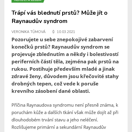
Trápí vás blednutí prstů? Může jít o
Raynaudův syndrom
VERONIKA TŮMOVÁ
10.03.2021
Pozorujete u sebe znepokojivé zabarvení
konečků prstů? Raynaudův syndrom se
projevuje zblednutím a někdy i bolestivostí
periferních částí těla, zejména pak prstů na
rukou. Postihuje především mladé a jinak
zdravé ženy, důvodem jsou křečovité stahy
drobných tepen, což vede k poruše
krevního zásobení dané oblasti.
Příčina Raynaudova syndromu není přesně známa, k
poruchám kůže a dalších tkání však může dojít až při
dlouhodobém trvání stavu a jeho neléčení.
Rozlišujeme primární a sekundární Raynaudův