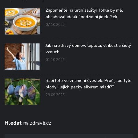
Zapomeňte na letní saláty! Tohle by měl
obsahovat ideální podzimní jídelníček
07.10.2025
Jak na zdravý domov: teplota, vlhkost a čistý
vzduch
01.10.2025
Babí léto ve znamení švestek: Proč jsou tyto
plody i jejich pecky elixírem mládí?“
29.09.2025
Hledat
na zdravě.cz