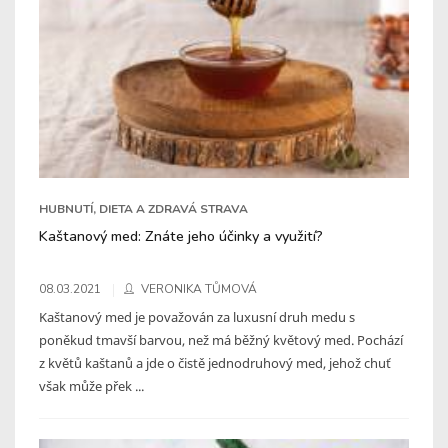
HUBNUTÍ, DIETA A ZDRAVÁ STRAVA
Kaštanový med: Znáte jeho účinky a využití?
08.03.2021
VERONIKA TŮMOVÁ
Kaštanový med je považován za luxusní druh medu s
poněkud tmavší barvou, než má běžný květový med. Pochází
z květů kaštanů a jde o čistě jednodruhový med, jehož chuť
však může přek ...