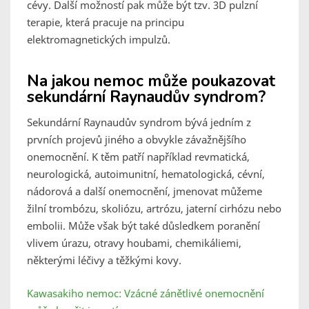
cévy. Další možností pak může být tzv. 3D pulzní
terapie, která pracuje na principu
elektromagnetických impulzů.
Na jakou nemoc může poukazovat
sekundární Raynaudův syndrom?
Sekundární Raynaudův syndrom bývá jedním z
prvních projevů jiného a obvykle závažnějšího
onemocnění. K těm patří například revmatická,
neurologická, autoimunitní, hematologická, cévní,
nádorová a další onemocnění, jmenovat můžeme
žilní trombózu, skoliózu, artrózu, jaterní cirhózu nebo
embolii. Může však být také důsledkem poranění
vlivem úrazu, otravy houbami, chemikáliemi,
některými léčivy a těžkými kovy.
Kawasakiho nemoc: Vzácné zánětlivé onemocnění