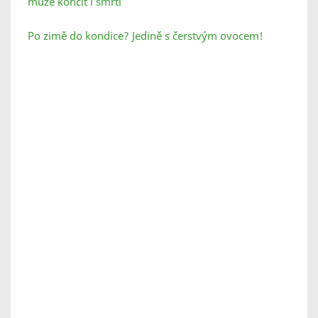
může končit i smrtí
Po zimě do kondice? Jedině s čerstvým ovocem!