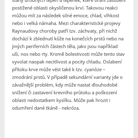
stahy drobných tepen a tepének, které brání zásobení
postižené oblasti okysličenou krví. Takovou reakci
můžou mít za následek silné emoce, chlad, vlhkost
nebo i velká námaha. Mezi charakteristické projevy
Raynaudovy choroby patří tzv. záchvaty, při nichž
dochází k zblednutí kůže na konečcích prstů nebo na
jiných periferních částech těla, jako jsou například
uši, nos nebo rty. Kromě bolestivosti může tento stav
vyvolat naopak necitlivost a pocity chladu. Oslabení
přítoku krve může vést také k tzv. cyanóze –
zmodrání prstů. V případě sekundární varianty jde o
závažnější problém, kdy může nastat dlouhodobé
snížení či zastavení krevního průtoku a poškození
oblasti nedostatkem kyslíku. Může pak hrozit i
odumření dané tkáně - nekróza.