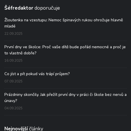
Šéfredaktor
doporučuje
Žloutenka na vzestupu: Nemoc špinavých rukou ohrožuje hlavně
mladé
22.09.2025
První dny ve školce: Proč vaše dítě bude pořád nemocné a proč je
to vlastně dobře?
16.09.2025
Co jíst a pít pokud vás trápí průjem?
07.09.2025
Prázdniny skončily. Jak přežít první dny v práci či škole bez nervů a
únavy?
04.09.2025
Nejnovější
články