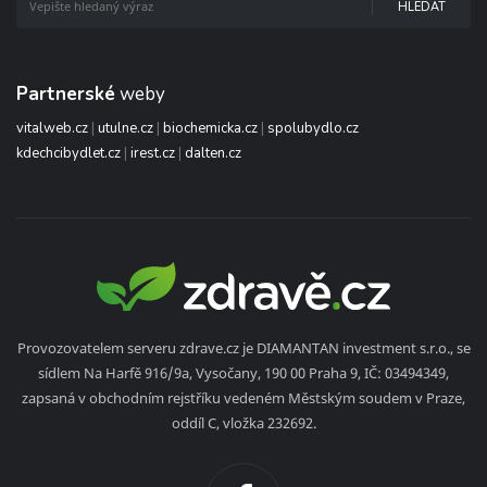
HLEDAT
Partnerské
weby
vitalweb.cz
|
utulne.cz
|
biochemicka.cz
|
spolubydlo.cz
kdechcibydlet.cz
|
irest.cz
|
dalten.cz
Provozovatelem serveru zdrave.cz je DIAMANTAN investment s.r.o., se
sídlem Na Harfě 916/9a, Vysočany, 190 00 Praha 9, IČ: 03494349,
zapsaná v obchodním rejstříku vedeném Městským soudem v Praze,
oddíl C, vložka 232692.