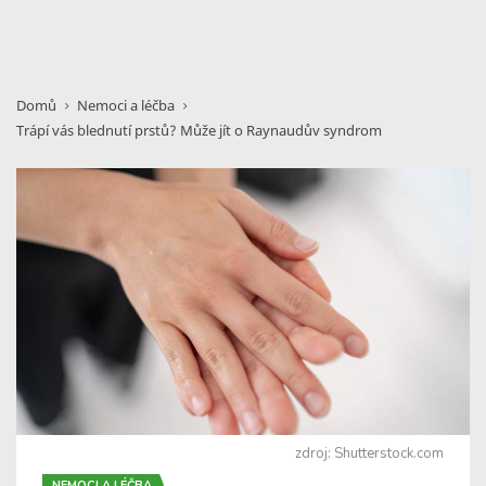
Domů
Nemoci a léčba
Trápí vás blednutí prstů? Může jít o Raynaudův syndrom
zdroj: Shutterstock.com
NEMOCI A LÉČBA