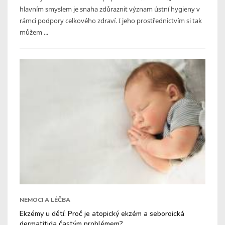
hlavním smyslem je snaha zdůraznit význam ústní hygieny v
rámci podpory celkového zdraví. I jeho prostřednictvím si tak
můžem ...
NEMOCI A LÉČBA
Ekzémy u dětí: Proč je atopický ekzém a seboroická
dermatitida častým problémem?