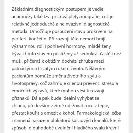
Základním diagnostickým postupem je vedle
anamnézy také tzv. prstová pletyzmografie, což je
relativně jednoduchá a neinvazivní diagnostická
metoda. Umožňuje posouzení stavu prokrvení na
periferii končetin. Při rozvoji této nemoci hrají
významnou roli i pohlavní hormony, mladé ženy
bývají tímto stavem postiženy až sedmkrát častěji než
muži, přičemž k obtížím dochází zhruba mezi
patnáctým a třicátým rokem života. Některým
pacientům pomůže změna životního stylu a
životosprávy, což zahrnuje cílenou prevenci stresu a
emočních výkyvů, které mohou vést k rozvoji
příznaků. Dále pak bude ideální vyhýbat se
chladu, především v zimě udržovat ruce v teple,
přestat kouřit a omezit alkohol. Farmakologická léčba
znamená nasazení blokátorů kalciových kanálů, které
způsobí dlouhodobé uvolnění hladkého svalu krevní