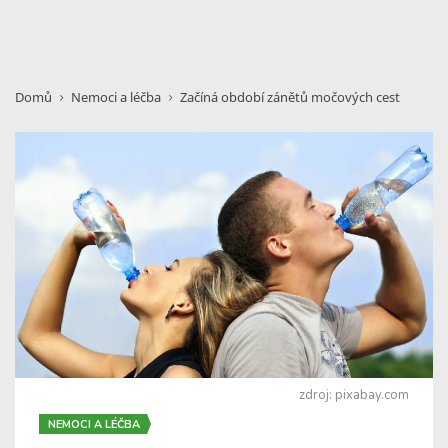
Domů
Nemoci a léčba
Začíná období zánětů močových cest
zdroj: pixabay.com
NEMOCI A LÉČBA