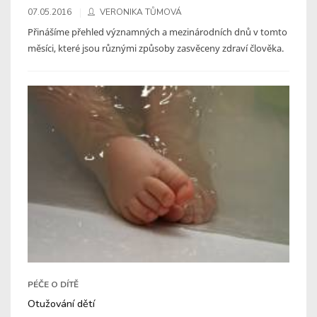
07.05.2016
VERONIKA TŮMOVÁ
Přinášíme přehled významných a mezinárodních dnů v tomto
měsíci, které jsou různými způsoby zasvěceny zdraví člověka.
PÉČE O DÍTĚ
Otužování dětí