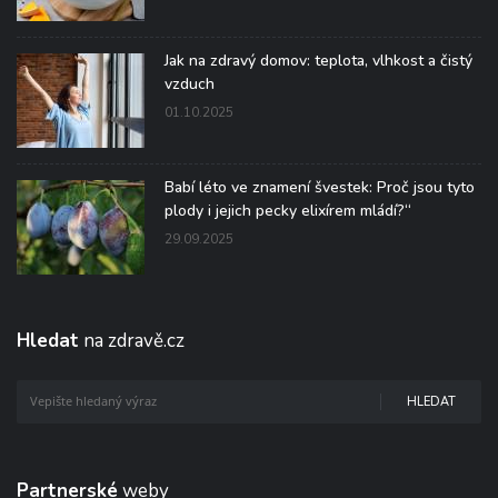
Jak na zdravý domov: teplota, vlhkost a čistý
vzduch
01.10.2025
Babí léto ve znamení švestek: Proč jsou tyto
plody i jejich pecky elixírem mládí?“
29.09.2025
Hledat
na zdravě.cz
HLEDAT
Partnerské
weby