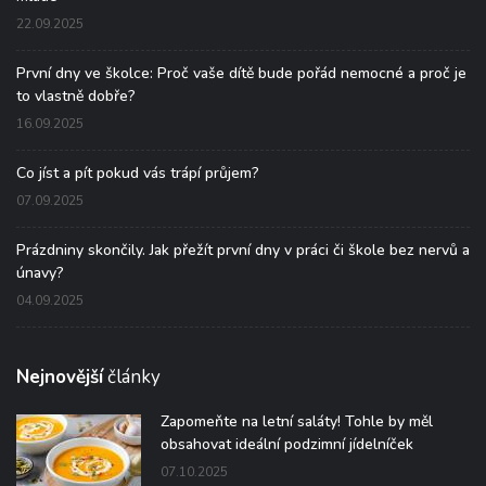
22.09.2025
První dny ve školce: Proč vaše dítě bude pořád nemocné a proč je
to vlastně dobře?
16.09.2025
Co jíst a pít pokud vás trápí průjem?
07.09.2025
Prázdniny skončily. Jak přežít první dny v práci či škole bez nervů a
únavy?
04.09.2025
Nejnovější
články
Zapomeňte na letní saláty! Tohle by měl
obsahovat ideální podzimní jídelníček
07.10.2025