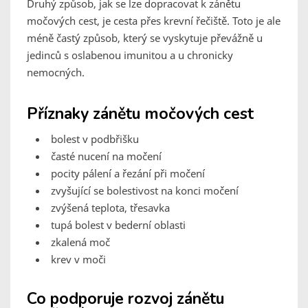
Druhý způsob, jak se lze dopracovat k zánětu
močových cest, je cesta přes krevní řečiště. Toto je ale
méně častý způsob, který se vyskytuje převážně u
jedinců s oslabenou imunitou a u chronicky
nemocných.
Příznaky zánětu močových cest
bolest v podbřišku
časté nucení na močení
pocity pálení a řezání při močení
zvyšující se bolestivost na konci močení
zvýšená teplota, třesavka
tupá bolest v bederní oblasti
zkalená moč
krev v moči
Co podporuje rozvoj zánětu