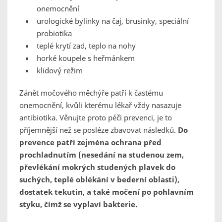
onemocnění
urologické bylinky na čaj, brusinky, speciální
probiotika
teplé krytí zad, teplo na nohy
horké koupele s heřmánkem
klidový režim
Zánět močového měchýře patří k častému
onemocnění, kvůli kterému lékař vždy nasazuje
antibiotika. Věnujte proto péči prevenci, je to
příjemnější než se posléze zbavovat následků.
Do
prevence patří zejména ochrana před
prochladnutím (nesedání na studenou zem,
převlékání mokrých studených plavek do
suchých, teplé oblékání v bederní oblasti),
dostatek tekutin, a také močení po pohlavním
styku, čímž se vyplaví bakterie.