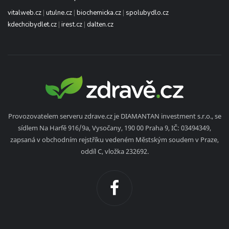
vitalweb.cz
|
utulne.cz
|
biochemicka.cz
|
spolubydlo.cz
kdechcibydlet.cz
|
irest.cz
|
dalten.cz
Provozovatelem serveru zdrave.cz je DIAMANTAN investment s.r.o., se
sídlem Na Harfě 916/9a, Vysočany, 190 00 Praha 9, IČ: 03494349,
zapsaná v obchodním rejstříku vedeném Městským soudem v Praze,
oddíl C, vložka 232692.