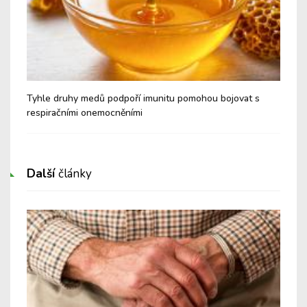
é a
Tyhle druhy medů podpoří imunitu pomohou bojovat s
Nev
respiračními onemocněními
Cu
Další
články