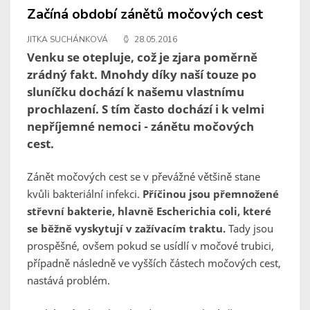
Začíná období zánětů močových cest
JITKA SUCHÁNKOVÁ
28.05.2016
Venku se otepluje, což je zjara poměrně
zrádný fakt. Mnohdy díky naší touze po
sluníčku dochází k našemu vlastnímu
prochlazení. S tím často dochází i k velmi
nepříjemné nemoci - zánětu močových
cest.
Zánět močových cest se v převážné většině stane
kvůli bakteriální infekci.
Příčinou jsou přemnožené
střevní bakterie, hlavně Escherichia coli, které
se běžně vyskytují v zažívacím traktu.
Tady jsou
prospěšné, ovšem pokud se usídlí v močové trubici,
případně následně ve vyšších částech močových cest,
nastává problém.