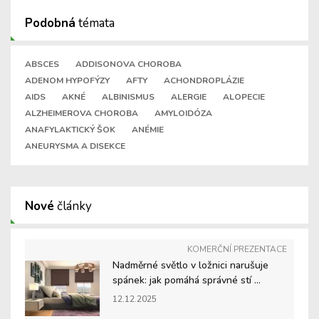
Podobná
témata
ABSCES
ADDISONOVA CHOROBA
ADENOM HYPOFÝZY
AFTY
ACHONDROPLÁZIE
AIDS
AKNÉ
ALBINISMUS
ALERGIE
ALOPECIE
ALZHEIMEROVA CHOROBA
AMYLOIDÓZA
ANAFYLAKTICKÝ ŠOK
ANÉMIE
ANEURYSMA A DISEKCE
Nové
články
KOMERČNÍ PREZENTACE
Nadměrné světlo v ložnici narušuje
spánek: jak pomáhá správné stí ...
12.12.2025