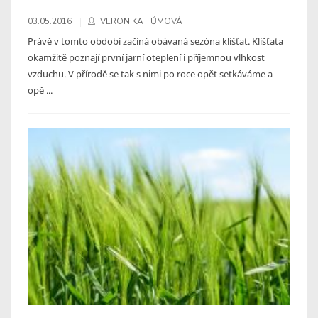
03.05.2016
VERONIKA TŮMOVÁ
Právě v tomto období začíná obávaná sezóna klíšťat. Klíšťata
okamžitě poznají první jarní oteplení i příjemnou vlhkost
vzduchu. V přírodě se tak s nimi po roce opět setkáváme a
opě ...