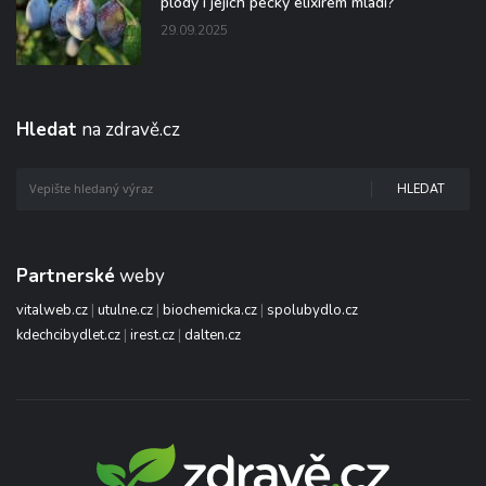
plody i jejich pecky elixírem mládí?“
29.09.2025
Hledat
na zdravě.cz
HLEDAT
Partnerské
weby
vitalweb.cz
|
utulne.cz
|
biochemicka.cz
|
spolubydlo.cz
kdechcibydlet.cz
|
irest.cz
|
dalten.cz