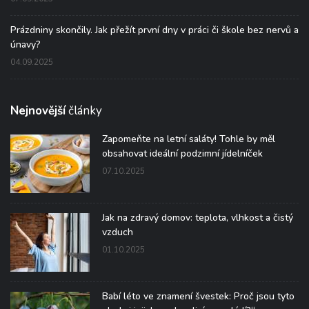
Prázdniny skončily. Jak přežít první dny v práci či škole bez nervů a
únavy?
04.09.2025
Nejnovější
články
Zapomeňte na letní saláty! Tohle by měl
obsahovat ideální podzimní jídelníček
07.10.2025
Jak na zdravý domov: teplota, vlhkost a čistý
vzduch
01.10.2025
Babí léto ve znamení švestek: Proč jsou tyto