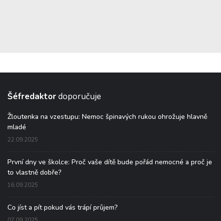
Šéfredaktor
doporučuje
Žloutenka na vzestupu: Nemoc špinavých rukou ohrožuje hlavně
mladé
22.09.2025
První dny ve školce: Proč vaše dítě bude pořád nemocné a proč je
to vlastně dobře?
16.09.2025
Co jíst a pít pokud vás trápí průjem?
07.09.2025