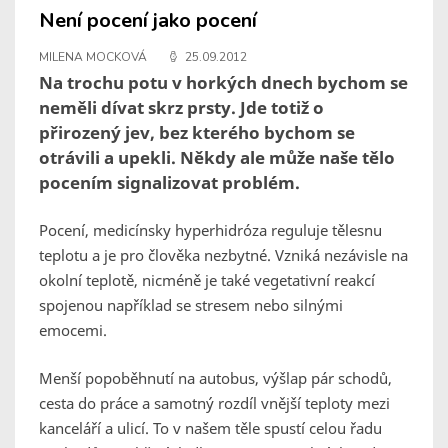
Není pocení jako pocení
MILENA MOCKOVÁ
25.09.2012
Na trochu potu v horkých dnech bychom se
neměli dívat skrz prsty. Jde totiž o
přirozený jev, bez kterého bychom se
otrávili a upekli. Někdy ale může naše tělo
pocením signalizovat problém.
Pocení, medicínsky hyperhidróza reguluje tělesnu
teplotu a je pro člověka nezbytné. Vzniká nezávisle na
okolní teplotě, nicméně je také vegetativní reakcí
spojenou například se stresem nebo silnými
emocemi.
Menší popoběhnutí na autobus, výšlap pár schodů,
cesta do práce a samotný rozdíl vnější teploty mezi
kanceláří a ulicí. To v našem těle spustí celou řadu