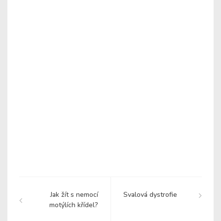
Jak žít s nemocí
Svalová dystrofie
motýlích křídel?