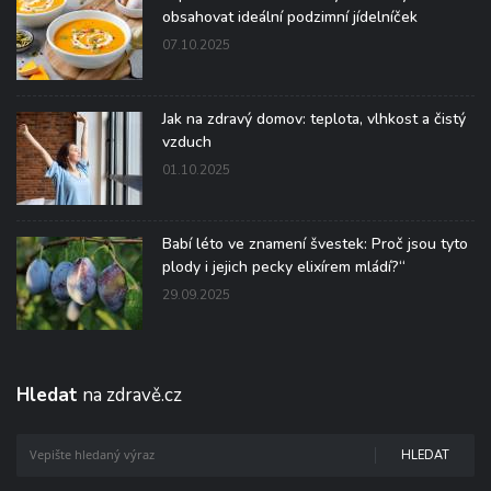
obsahovat ideální podzimní jídelníček
07.10.2025
Jak na zdravý domov: teplota, vlhkost a čistý
vzduch
01.10.2025
Babí léto ve znamení švestek: Proč jsou tyto
plody i jejich pecky elixírem mládí?“
29.09.2025
Hledat
na zdravě.cz
HLEDAT