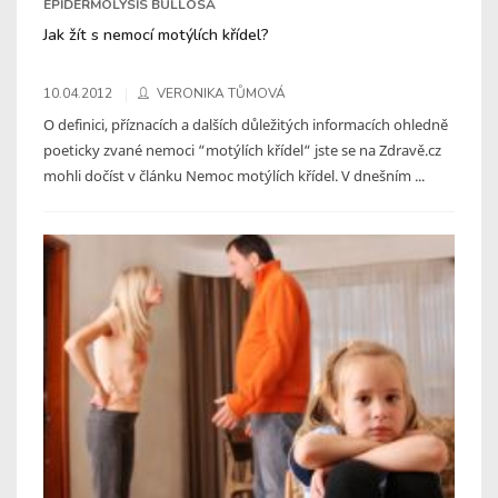
EPIDERMOLYSIS BULLOSA
Jak žít s nemocí motýlích křídel?
10.04.2012
VERONIKA TŮMOVÁ
O definici, příznacích a dalších důležitých informacích ohledně
poeticky zvané nemoci “motýlích křídel“ jste se na Zdravě.cz
mohli dočíst v článku Nemoc motýlích křídel. V dnešním ...