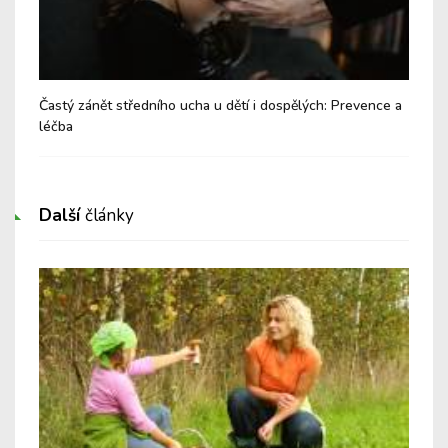
Častý zánět středního ucha u dětí i dospělých: Prevence a
Zad
léčba
Další
články