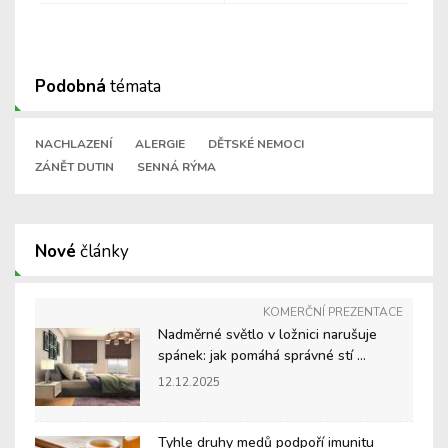
Podobná
témata
NACHLAZENÍ
ALERGIE
DĚTSKÉ NEMOCI
ZÁNĚT DUTIN
SENNÁ RÝMA
Nové
články
KOMERČNÍ PREZENTACE
Nadměrné světlo v ložnici narušuje
spánek: jak pomáhá správné stí ...
12.12.2025
Tyhle druhy medů podpoří imunitu