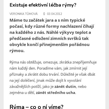
Existuje efektivní léčba rýmy?
VERONIKA TŮMOVÁ
03.04.2012
Máme tu začátek jara a s ním typické
počasí, kdy různé formy nachlazení číhají
na každého z nás. Náhlé výkyvy teplot a
předčasné odložení zimních svršků tak
obvykle končí přinejmenším pořádnou
rýmou.
Rýma nás obtěžuje, omezuje, zkrátka znepříjemňuje
nám každý den. Poradíme vám, jak zmírnit její
příznaky a zkrátit dobu trvání. Důležité je však dbát
na její doléčení, jinak může dojít k vyvolání
závažnějších potíží, jako je
zánět dutin
, nebo
zejména u dětí,
zánět středního ucha
.
Rýma – co o ní víme?