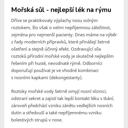
Mořská sůl - nejlepší lék na rýmu
Dříve se praktikovaly výplachy nosu solným
roztokem, šlo však o velmi nepříjemnou záležitost,
zejména pro nejmenší pacienty. Dnes máme na výběr
z řady moderních přípravků, které přinášejí šetrné
ošetření a stejně účinný efekt. Ozdravující síla
roztoků přírodní mořské vody je skutečně nejlepším
řešením při husté, nevodnaté rýmě. Odborníci
doporučují používat je ve vhodné kombinaci
s nosními kapkami (dekongestanty).
Roztoky mořské vody šetrně omyjí nosní sliznici,
odstraní sekret a zajistí tak lepší kontakt léku s tkání,
zároveň předchází vzniku zánětu vedlejších nosních
dutin a středouší a také nepříjemnému vzniku
bolestivých strupů v nose.