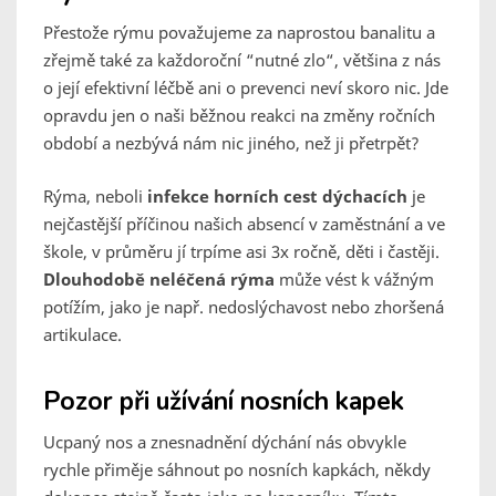
Přestože rýmu považujeme za naprostou banalitu a
zřejmě také za každoroční “nutné zlo“, většina z nás
o její efektivní léčbě ani o prevenci neví skoro nic. Jde
opravdu jen o naši běžnou reakci na změny ročních
období a nezbývá nám nic jiného, než ji přetrpět?
Rýma, neboli
infekce horních cest dýchacích
je
nejčastější příčinou našich absencí v zaměstnání a ve
škole, v průměru jí trpíme asi 3x ročně, děti i častěji.
Dlouhodobě neléčená rýma
může vést k vážným
potížím, jako je např. nedoslýchavost nebo zhoršená
artikulace.
Pozor při užívání nosních kapek
Ucpaný nos a znesnadnění dýchání nás obvykle
rychle přiměje sáhnout po nosních kapkách, někdy