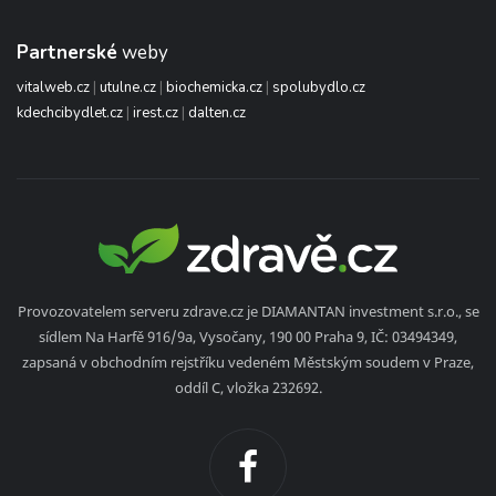
Partnerské
weby
vitalweb.cz
|
utulne.cz
|
biochemicka.cz
|
spolubydlo.cz
kdechcibydlet.cz
|
irest.cz
|
dalten.cz
Provozovatelem serveru zdrave.cz je DIAMANTAN investment s.r.o., se
sídlem Na Harfě 916/9a, Vysočany, 190 00 Praha 9, IČ: 03494349,
zapsaná v obchodním rejstříku vedeném Městským soudem v Praze,
oddíl C, vložka 232692.