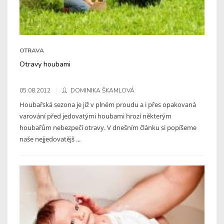
OTRAVA
Otravy houbami
05.08.2012
DOMINIKA ŠKAMLOVÁ
Houbařská sezona je již v plném proudu a i přes opakovaná
varování před jedovatými houbami hrozí některým
houbařům nebezpečí otravy. V dnešním článku si popíšeme
naše nejjedovatějš ...