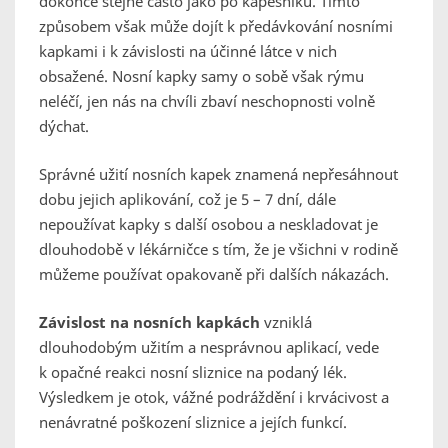
dokonce stejně často jako po kapesníku. Tímto
způsobem však může dojít k předávkování nosními
kapkami i k závislosti na účinné látce v nich
obsažené. Nosní kapky samy o sobě však rýmu
neléčí, jen nás na chvíli zbaví neschopnosti volně
dýchat.
Správné užití nosních kapek znamená nepřesáhnout
dobu jejich aplikování, což je 5 – 7 dní, dále
nepoužívat kapky s další osobou a neskladovat je
dlouhodobě v lékárničce s tím, že je všichni v rodině
můžeme používat opakovaně při dalších nákazách.
Závislost na nosních kapkách
vzniklá
dlouhodobým užitím a nesprávnou aplikací, vede
k opačné reakci nosní sliznice na podaný lék.
Výsledkem je otok, vážné podráždění i krvácivost a
nenávratné poškození sliznice a jejích funkcí.