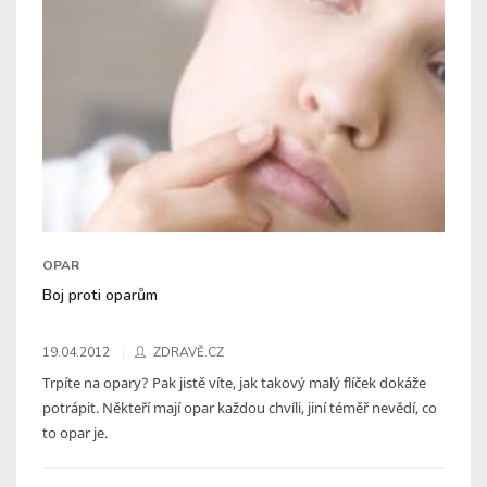
OPAR
Boj proti oparům
19.04.2012
ZDRAVĚ.CZ
Trpíte na opary? Pak jistě víte, jak takový malý flíček dokáže
potrápit. Někteří mají opar každou chvíli, jiní téměř nevědí, co
to opar je.