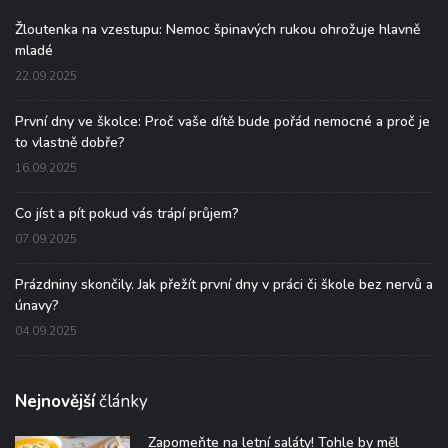
Žloutenka na vzestupu: Nemoc špinavých rukou ohrožuje hlavně
mladé
22.09.2025
První dny ve školce: Proč vaše dítě bude pořád nemocné a proč je
to vlastně dobře?
16.09.2025
Co jíst a pít pokud vás trápí průjem?
07.09.2025
Prázdniny skončily. Jak přežít první dny v práci či škole bez nervů a
únavy?
04.09.2025
Nejnovější
články
Zapomeňte na letní saláty! Tohle by měl