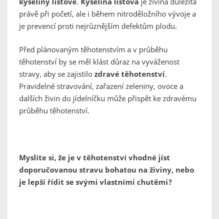
kyseliny listové
.
Kyselina listová
je živina důležitá
právě při početí, ale i během nitroděložního vývoje a
je prevencí proti nejrůznějším defektům plodu.
Před plánovaným těhotenstvím a v průběhu
těhotenství by se měl klást důraz na vyváženost
stravy, aby se zajistilo
zdravé těhotenství
.
Pravidelné stravování, zařazení zeleniny, ovoce a
dalších živin do jídelníčku může přispět ke zdravému
průběhu těhotenství.
Myslíte si, že je v těhotenství vhodné jíst
doporučovanou stravu bohatou na živiny, nebo
je lepší řídit se svými vlastními chutěmi?