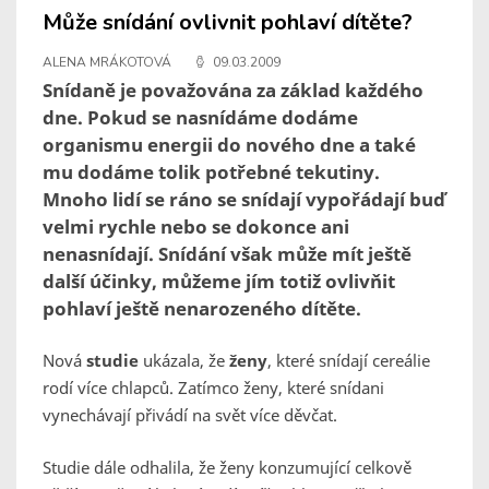
Může snídání ovlivnit pohlaví dítěte?
ALENA MRÁKOTOVÁ
09.03.2009
Snídaně je považována za základ každého
dne. Pokud se nasnídáme dodáme
organismu energii do nového dne a také
mu dodáme tolik potřebné tekutiny.
Mnoho lidí se ráno se snídají vypořádají buď
velmi rychle nebo se dokonce ani
nenasnídají. Snídání však může mít ještě
další účinky, můžeme jím totiž ovlivňit
pohlaví ještě nenarozeného dítěte.
Nová
studie
ukázala, že
ženy
, které snídají cereálie
rodí více chlapců. Zatímco ženy, které snídani
vynechávají přivádí na svět více děvčat.
Studie dále odhalila, že ženy konzumující celkově