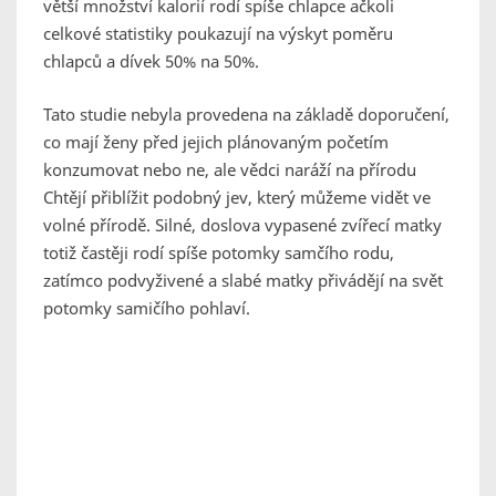
větší množství kalorií rodí spíše chlapce ačkoli
celkové statistiky poukazují na výskyt poměru
chlapců a dívek 50% na 50%.
Tato studie nebyla provedena na základě doporučení,
co mají ženy před jejich plánovaným početím
konzumovat nebo ne, ale vědci naráží na přírodu
Chtějí přiblížit podobný jev, který můžeme vidět ve
volné přírodě. Silné, doslova vypasené zvířecí matky
totiž častěji rodí spíše potomky samčího rodu,
zatímco podvyživené a slabé matky přivádějí na svět
potomky samičího pohlaví.