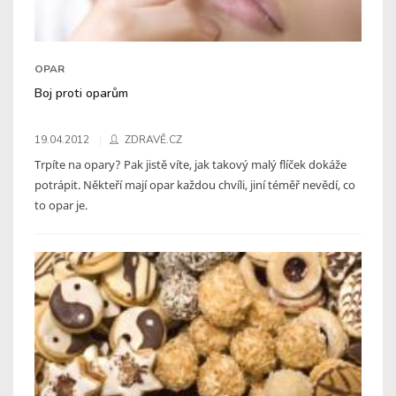
OPAR
Boj proti oparům
19.04.2012
ZDRAVĚ.CZ
Trpíte na opary? Pak jistě víte, jak takový malý flíček dokáže
potrápit. Někteří mají opar každou chvíli, jiní téměř nevědí, co
to opar je.