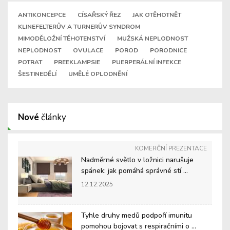
ANTIKONCEPCE
CÍSAŘSKÝ ŘEZ
JAK OTĚHOTNĚT
KLINEFELTERŮV A TURNERŮV SYNDROM
MIMODĚLOŽNÍ TĚHOTENSTVÍ
MUŽSKÁ NEPLODNOST
NEPLODNOST
OVULACE
POROD
PORODNICE
POTRAT
PREEKLAMPSIE
PUERPERÁLNÍ INFEKCE
ŠESTINEDĚLÍ
UMĚLÉ OPLODNĚNÍ
Nové
články
KOMERČNÍ PREZENTACE
Nadměrné světlo v ložnici narušuje
spánek: jak pomáhá správné stí ...
12.12.2025
Tyhle druhy medů podpoří imunitu
pomohou bojovat s respiračními o ...