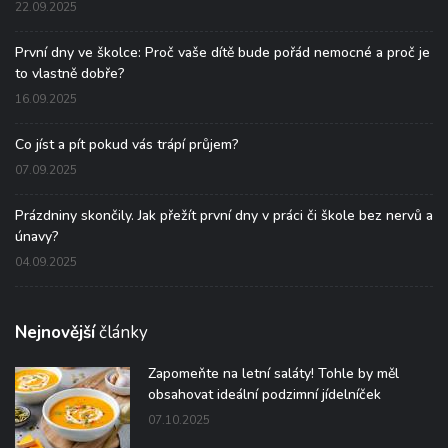
22.09.2025
První dny ve školce: Proč vaše dítě bude pořád nemocné a proč je
to vlastně dobře?
16.09.2025
Co jíst a pít pokud vás trápí průjem?
07.09.2025
Prázdniny skončily. Jak přežít první dny v práci či škole bez nervů a
únavy?
04.09.2025
Nejnovější
články
Zapomeňte na letní saláty! Tohle by měl
obsahovat ideální podzimní jídelníček
07.10.2025