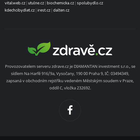
vitalweb.cz
|
utulne.cz
|
biochemicka.cz
|
spolubydlo.cz
kdechcibydlet.cz
|
irest.cz
|
dalten.cz
Provozovatelem serveru zdrave.cz je DIAMANTAN investment s.r.o., se
sídlem Na Harfě 916/9a, Vysočany, 190 00 Praha 9, IČ: 03494349,
zapsaná v obchodním rejstříku vedeném Městským soudem v Praze,
oddíl C, vložka 232692.