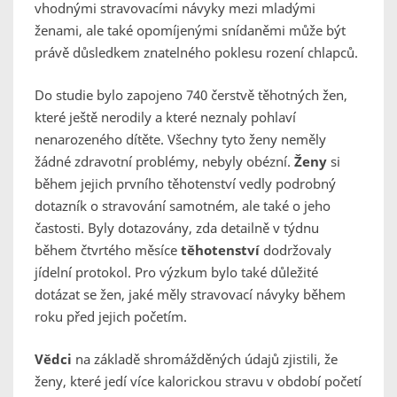
vhodnými stravovacími návyky mezi mladými
ženami, ale také opomíjenými snídaněmi může být
právě důsledkem znatelného poklesu rození chlapců.
Do studie bylo zapojeno 740 čerstvě těhotných žen,
které ještě nerodily a které neznaly pohlaví
nenarozeného dítěte. Všechny tyto ženy neměly
žádné zdravotní problémy, nebyly obézní.
Ženy
si
během jejich prvního těhotenství vedly podrobný
dotazník o stravování samotném, ale také o jeho
častosti. Byly dotazovány, zda detailně v týdnu
během čtvrtého měsíce
těhotenství
dodržovaly
jídelní protokol. Pro výzkum bylo také důležité
dotázat se žen, jaké měly stravovací návyky během
roku před jejich početím.
Vědci
na základě shromážděných údajů zjistili, že
ženy, které jedí více kalorickou stravu v období početí