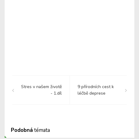
Stres v našem životě
9 přírodních cest k
- 1.díl
léčbě deprese
Podobná
témata