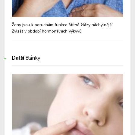
Ženy jsou k poruchám funkce štítné žlázy náchylnější.
Cvi
Zvlášť v období hormonálních výkyvů
Další
články