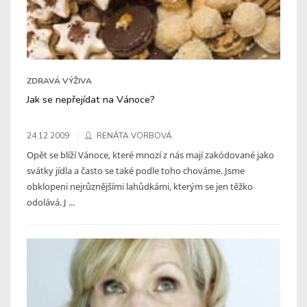
ZDRAVÁ VÝŽIVA
Jak se nepřejídat na Vánoce?
24.12.2009
RENÁTA VORBOVÁ
Opět se blíží Vánoce, které mnozí z nás mají zakódované jako
svátky jídla a často se také podle toho chováme. Jsme
obklopeni nejrůznějšími lahůdkámi, kterým se jen těžko
odolává. J ...