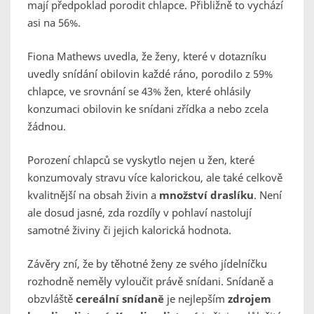
mají předpoklad porodit chlapce. Přibližně to vychází
asi na 56%.
Fiona Mathews uvedla, že ženy, které v dotazníku
uvedly snídání obilovin každé ráno, porodilo z 59%
chlapce, ve srovnání se 43% žen, které ohlásily
konzumaci obilovin ke snídani zřídka a nebo zcela
žádnou.
Porození chlapců
se vyskytlo nejen u žen, které
konzumovaly stravu více kalorickou, ale také celkově
kvalitnější na obsah živin a
množství draslíku
. Není
ale dosud jasné, zda rozdíly v pohlaví nastolují
samotné živiny či jejich kalorická hodnota.
Závěry zní, že by těhotné ženy ze svého jídelníčku
rozhodně neměly vyloučit právě snídani. Snídaně a
obzvláště
cereální snídaně
je nejlepším
zdrojem