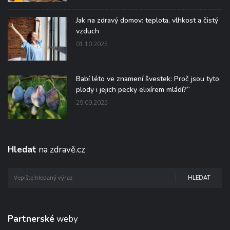
Jak na zdravý domov: teplota, vlhkost a čistý
vzduch
01.10.2025
Babí léto ve znamení švestek: Proč jsou tyto
plody i jejich pecky elixírem mládí?“
29.09.2025
Hledat
na zdravě.cz
HLEDAT
Partnerské
weby