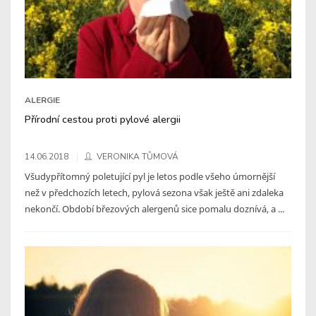
ALERGIE
Přírodní cestou proti pylové alergii
14.06.2018
VERONIKA TŮMOVÁ
Všudypřítomný poletující pyl je letos podle všeho úmornější
než v předchozích letech, pylová sezona však ještě ani zdaleka
nekončí. Období březových alergenů sice pomalu doznívá, a ...