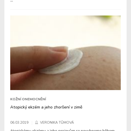
...
KOŽNÍ ONEMOCNĚNÍ
Atopický ekzém a jeho zhoršení v zimě
06.03.2019
VERONIKA TŮMOVÁ
Atopickému ekzému a jeho projevům se nevyhneme během