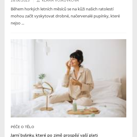
28.06.2023
KLÁRA VOJKŮVKOVÁ
Během horkých letních měsíců se na kůži našich ratolestí
mohou začít vyskytovat drobné, načervenalé pupínky, které
nejso ...
PÉČE O TĚLO
Jarní bylinky, které po zimě prospějí vaší pleti