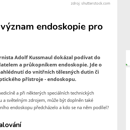
zdroj: shutterstock.com
 význam endoskopie pro
ernista Adolf Kussmaul dokázal podívat do
ladatelem a průkopníkem endoskopie. Jde o
hlédnutí do vnitřních tělesných dutin či
ptického přístroje - endoskopu.
edicíně a při některých speciálních technických
kou a světelným zdrojem, může být doplněn také
šního endoskopu předcházelo a kdo se na něm podílel?
alování