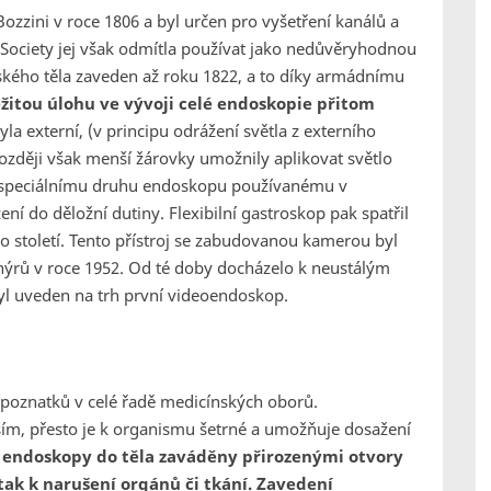
ozzini v roce 1806 a byl určen pro vyšetření kanálů a
l Society jej však odmítla používat jako nedůvěryhodnou
dského těla zaveden až roku 1822, a to díky armádnímu
žitou úlohu ve vývoji celé endoskopie přitom
yla externí, (v principu odrážení světla z externího
ozději však menší žárovky umožnily aplikovat světlo
é speciálnímu druhu endoskopu používanému v
ní do děložní dutiny. Flexibilní gastroskop pak spatřil
ho století. Tento přístroj se zabudovanou kamerou byl
nýrů v roce 1952. Od té doby docházelo k neustálým
l uveden na trh první videoendoskop.
í poznatků v celé řadě medicínských oborů.
ším, přesto je k organismu šetrné a umožňuje dosažení
 endoskopy do těla zaváděny přirozenými otvory
ak k narušení orgánů či tkání. Zavedení