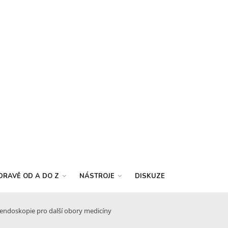
DRAVĚ OD A DO Z
NÁSTROJE
DISKUZE
ndoskopie pro další obory medicíny