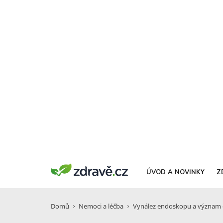
ÚVOD A NOVINKY
Z
Domů
Nemoci a léčba
Vynález endoskopu a význam e