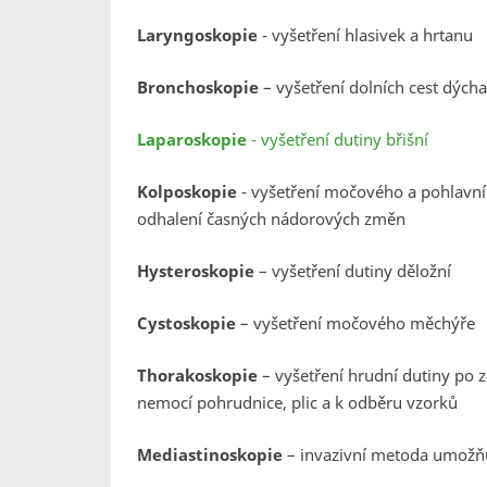
Laryngoskopie
- vyšetření hlasivek a hrtanu
Bronchoskopie
– vyšetření dolních cest dýcha
Laparoskopie
- vyšetření dutiny břišní
Kolposkopie
- vyšetření močového a pohlavní
odhalení časných nádorových změn
Hysteroskopie
– vyšetření dutiny děložní
Cystoskopie
– vyšetření močového měchýře
Thorakoskopie
– vyšetření hrudní dutiny po z
nemocí pohrudnice, plic a k odběru vzorků
Mediastinoskopie
– invazivní metoda umožňuj