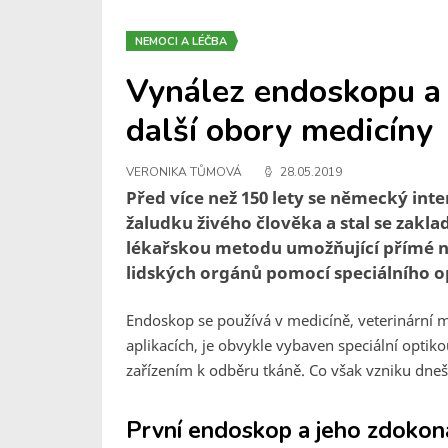
NEMOCI A LÉČBA
Vynález endoskopu a
další obory medicíny
VERONIKA TŮMOVÁ
28.05.2019
Před více než 150 lety se německý int
žaludku živého člověka a stal se zak
lékařskou metodu umožňující přímé na
lidských orgánů pomocí speciálního o
Endoskop se používá v medicíně, veterinární m
aplikacích, je obvykle vybaven speciální opti
zařízením k odběru tkáně. Co však vzniku dne
První endoskop a jeho zdokon