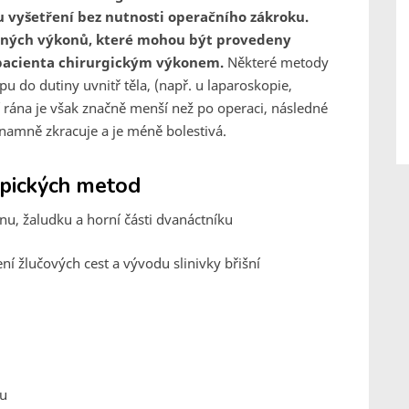
vyšetření bez nutnosti operačního zákroku.
ebných výkonů, které mohou být provedeny
 pacienta chirurgickým výkonem.
Některé metody
u do dutiny uvnitř těla, (např. u laparoskopie,
í rána je však značně menší než po operaci, následné
namně zkracuje a je méně bolestivá.
opických metod
cnu, žaludku a horní části dvanáctníku
ní žlučových cest a vývodu slinivky břišní
ku