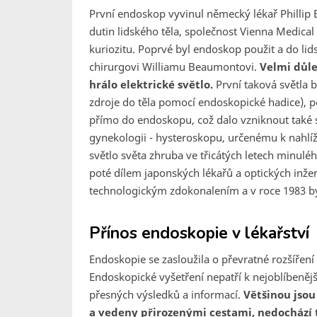
První endoskop vyvinul německý lékař Phillip B
dutin lidského těla, společnost Vienna Medica
kuriozitu. Poprvé byl endoskop použit a do li
chirurgovi Williamu Beaumontovi.
Velmi důle
hrálo elektrické světlo.
První taková světla b
zdroje do těla pomocí endoskopické hadice), p
přímo do endoskopu, což dalo vzniknout tak
gynekologii - hysteroskopu, určenému k nahlíže
světlo světa zhruba ve třicátých letech minulé
poté dílem japonských lékařů a optických inže
technologickým zdokonalením a v roce 1983 by
Přínos endoskopie v lékařství
Endoskopie se zasloužila o převratné rozšířen
Endoskopické vyšetření nepatří k nejoblíbeněj
přesných výsledků a informací.
Většinou jsou
a vedeny přirozenými cestami, nedochází t