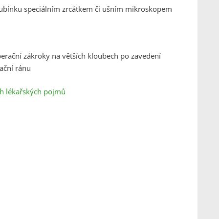
bubínku speciálním zrcátkem či ušním mikroskopem
perační zákroky na větších kloubech po zavedení
ační ránu
ích lékařských pojmů