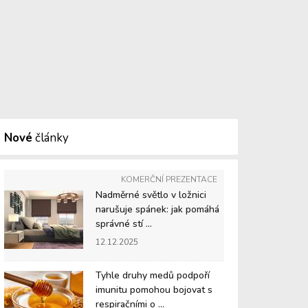
Nové
články
KOMERČNÍ PREZENTACE
Nadměrné světlo v ložnici
narušuje spánek: jak pomáhá
správné stí ...
12.12.2025
Tyhle druhy medů podpoří
imunitu pomohou bojovat s
respiračními o ...