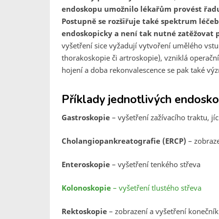
endoskopu umožnilo lékařům provést řadu 
Postupně se rozšiřuje také spektrum léč
endoskopicky a není tak nutné zatěžovat
vyšetření sice vyžadují vytvoření umělého vstup
thorakoskopie či artroskopie), vzniklá operačn
hojení a doba rekonvalescence se pak také výz
Příklady jednotlivých endosk
Gastroskopie
– vyšetření zažívacího traktu, jí
Cholangiopankreatografie (ERCP)
– zobraze
Enteroskopie
– vyšetření tenkého střeva
Kolonoskopie
– vyšetření tlustého střeva
Rektoskopie
– zobrazení a vyšetření koneční