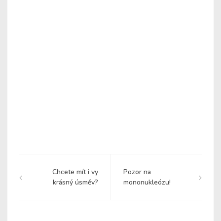
Chcete mít i vy
Pozor na
krásný úsměv?
mononukleózu!