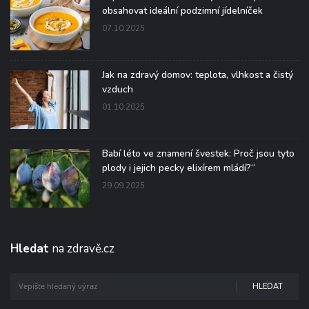
obsahovat ideální podzimní jídelníček
07.10.2025
Jak na zdravý domov: teplota, vlhkost a čistý
vzduch
01.10.2025
Babí léto ve znamení švestek: Proč jsou tyto
plody i jejich pecky elixírem mládí?“
29.09.2025
Hledat
na zdravě.cz
HLEDAT