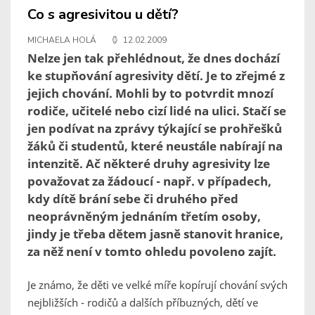
Co s agresivitou u dětí?
MICHAELA HOLÁ
12.02.2009
Nelze jen tak přehlédnout, že dnes dochází
ke stupňování agresivity dětí. Je to zřejmé z
jejich chování. Mohli by to potvrdit mnozí
rodiče, učitelé nebo cizí lidé na ulici. Stačí se
jen podívat na zprávy týkající se prohřešků
žáků či studentů, které neustále nabírají na
intenzitě. Ač některé druhy agresivity lze
považovat za žádoucí - např. v případech,
kdy dítě brání sebe či druhého před
neoprávněným jednáním třetím osoby,
jindy je třeba dětem jasně stanovit hranice,
za něž není v tomto ohledu povoleno zajít.
Je známo, že děti ve velké míře kopírují chování svých
nejbližších - rodičů a dalších příbuzných, dětí ve