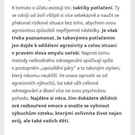
K tomuto o účelu existují tzv.
taktiky potlačení
. Ty
se odvíjí od úsilí vštípit si více sebekázně a naučit se
překonat rizikové situace bez toho, abychom svou
agresivitou způsobili nepříjemné následky.
Je však
třeba poznamenat, že takovýmto potlačením
jen dojde k oddálení agresivity a celou situaci
v pravém slova smyslu neřeší.
Naproti tomu
metody neškodného odreagování spočívají spíše
v postupném „upouštění páry" a to takovým stylem,
který nikomu neublíží. Ve snaze oprostit se od
agresivních výbuchů, lze také užít celkové
odreagování a dbaní více na svou psychickou
pohodu.
Najděte si něco, čím dokážete zklidnit
své rozbouřené emoce a snažte se vyhnout
výbuchům vzteku, kterými ovlivníte život nejen
svůj, ale také vašich dětí.