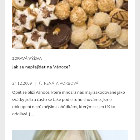
ZDRAVÁ VÝŽIVA
Jak se nepřejídat na Vánoce?
24.12.2009
RENÁTA VORBOVÁ
Opět se blíží Vánoce, které mnozí z nás mají zakódované jako
svátky jídla a často se také podle toho chováme. Jsme
obklopeni nejrůznějšími lahůdkámi, kterým se jen těžko
odolává. J ...