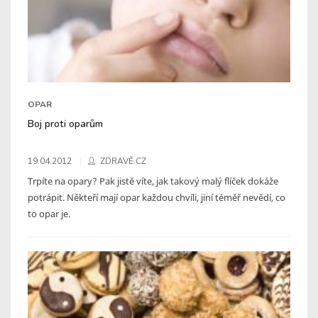
OPAR
Boj proti oparům
19.04.2012
ZDRAVĚ.CZ
Trpíte na opary? Pak jistě víte, jak takový malý flíček dokáže
potrápit. Někteří mají opar každou chvíli, jiní téměř nevědí, co
to opar je.