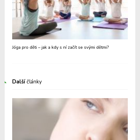
Jóga pro děti – jak a kdy s ní začít se svými dětmi?
Kdy
k l
Další
články