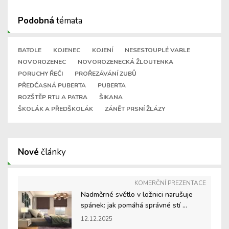
Podobná
témata
BATOLE
KOJENEC
KOJENÍ
NESESTOUPLÉ VARLE
NOVOROZENEC
NOVOROZENECKÁ ŽLOUTENKA
PORUCHY ŘEČI
PROŘEZÁVÁNÍ ZUBŮ
PŘEDČASNÁ PUBERTA
PUBERTA
ROZŠTĚP RTU A PATRA
ŠIKANA
ŠKOLÁK A PŘEDŠKOLÁK
ZÁNĚT PRSNÍ ŽLÁZY
Nové
články
KOMERČNÍ PREZENTACE
Nadměrné světlo v ložnici narušuje
spánek: jak pomáhá správné stí ...
12.12.2025