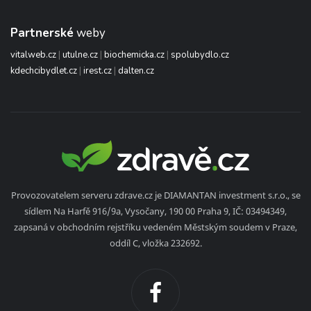
Partnerské
weby
vitalweb.cz
|
utulne.cz
|
biochemicka.cz
|
spolubydlo.cz
kdechcibydlet.cz
|
irest.cz
|
dalten.cz
Provozovatelem serveru zdrave.cz je DIAMANTAN investment s.r.o., se
sídlem Na Harfě 916/9a, Vysočany, 190 00 Praha 9, IČ: 03494349,
zapsaná v obchodním rejstříku vedeném Městským soudem v Praze,
oddíl C, vložka 232692.