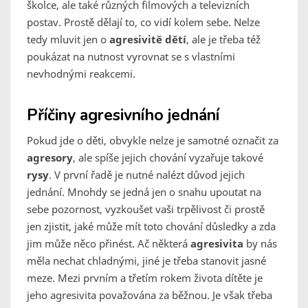
školce, ale také různých filmových a televizních
postav. Prostě dělají to, co vidí kolem sebe. Nelze
tedy mluvit jen o
agresivitě
dětí
, ale je třeba též
poukázat na nutnost vyrovnat se s vlastními
nevhodnými reakcemi.
Příčiny agresivního jednání
Pokud jde o děti, obvykle nelze je samotné označit za
agresory
, ale spíše jejich chování vyzařuje takové
rysy
. V první řadě je nutné nalézt důvod jejich
jednání. Mnohdy se jedná jen o snahu upoutat na
sebe pozornost, vyzkoušet vaši trpělivost či prostě
jen zjistit, jaké může mít toto chování důsledky a zda
jim může něco přinést. Ač některá
agresivita
by nás
měla nechat chladnými, jiné je třeba stanovit jasné
meze. Mezi prvním a třetím rokem života dítěte je
jeho agresivita považována za běžnou. Je však třeba