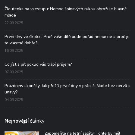
Žloutenka na vzestupu: Nemoc špinavých rukou ohrožuje hlavně
mladé
22.09.2025
První dny ve školce: Proč vaše dítě bude pořád nemocné a proč je
to vlastně dobře?
16.09.2025
Co jíst a pít pokud vás trápí průjem?
07.09.2025
Prázdniny skončily. Jak přežít první dny v práci či škole bez nervů a
únavy?
04.09.2025
Nejnovější
články
Zapomeňte na letní saláty! Tohle by měl