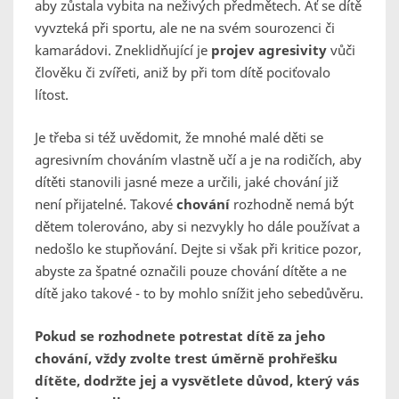
aby zůstala vybita na neživých předmětech. Ať se dítě
vyvzteká při sportu, ale ne na svém sourozenci či
kamarádovi. Zneklidňující je
projev
agresivity
vůči
člověku či zvířeti, aniž by při tom dítě pociťovalo
lítost.
Je třeba si též uvědomit, že mnohé malé děti se
agresivním chováním vlastně učí a je na rodičích, aby
dítěti stanovili jasné meze a určili, jaké chování již
není přijatelné. Takové
chování
rozhodně nemá být
dětem tolerováno, aby si nezvykly ho dále používat a
nedošlo ke stupňování. Dejte si však při kritice pozor,
abyste za špatné označili pouze chování dítěte a ne
dítě jako takové - to by mohlo snížit jeho sebedůvěru.
Pokud se rozhodnete potrestat dítě za jeho
chování, vždy zvolte trest úměrně prohřešku
dítěte, dodržte jej a vysvětlete důvod, který vás