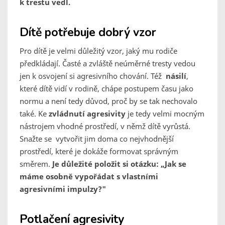
k trestu vedl.
Dítě potřebuje dobrý vzor
Pro dítě je velmi důležitý vzor, jaký mu rodiče
předkládají. Časté a zvláště neúměrné tresty vedou
jen k osvojení si agresivního chování. Též
násilí
,
které dítě vidí v rodině, chápe postupem času jako
normu a není tedy důvod, proč by se tak nechovalo
také. Ke
zvládnutí agresivity
je tedy velmi mocným
nástrojem vhodné prostředí, v němž dítě vyrůstá.
Snažte se vytvořit jim doma co nejvhodnější
prostředí, které je dokáže formovat správným
směrem.
Je důležité položit si otázku: „Jak se
máme osobně vypořádat s vlastními
agresivními impulzy?"
Potlačení agresivity