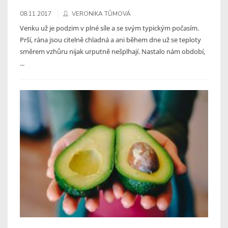
08.11.2017
VERONIKA TŮMOVÁ
Venku už je podzim v plné síle a se svým typickým počasím.
Prší, rána jsou citelně chladná a ani během dne už se teploty
směrem vzhůru nijak urputně nešplhají. Nastalo nám období,
...