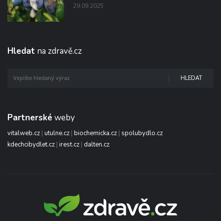
29.09.2025
Hledat
na zdravě.cz
HLEDAT
Partnerské
weby
vitalweb.cz
|
utulne.cz
|
biochemicka.cz
|
spolubydlo.cz
kdechcibydlet.cz
|
irest.cz
|
dalten.cz