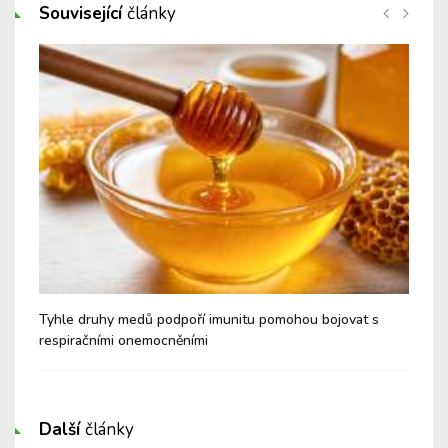
Související
články
é a
Tyhle druhy medů podpoří imunitu pomohou bojovat s
Nev
respiračními onemocněními
Cu
Další
články