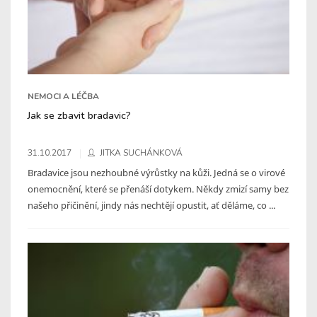
NEMOCI A LÉČBA
Jak se zbavit bradavic?
31.10.2017
JITKA SUCHÁNKOVÁ
Bradavice jsou nezhoubné výrůstky na kůži. Jedná se o virové
onemocnění, které se přenáší dotykem. Někdy zmizí samy bez
našeho přičinění, jindy nás nechtějí opustit, ať děláme, co ...