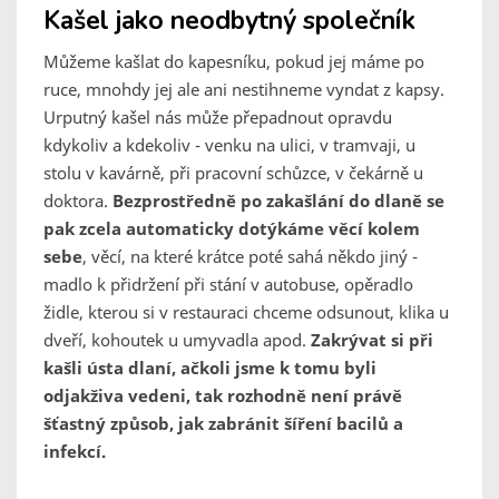
Kašel jako neodbytný společník
Můžeme kašlat do kapesníku, pokud jej máme po
ruce, mnohdy jej ale ani nestihneme vyndat z kapsy.
Urputný kašel nás může přepadnout opravdu
kdykoliv a kdekoliv - venku na ulici, v tramvaji, u
stolu v kavárně, při pracovní schůzce, v čekárně u
doktora.
Bezprostředně po zakašlání do dlaně se
pak zcela automaticky dotýkáme věcí kolem
sebe
, věcí, na které krátce poté sahá někdo jiný -
madlo k přidržení při stání v autobuse, opěradlo
židle, kterou si v restauraci chceme odsunout, klika u
dveří, kohoutek u umyvadla apod.
Zakrývat si při
kašli ústa dlaní, ačkoli jsme k tomu byli
odjakživa vedeni, tak rozhodně není právě
šťastný způsob, jak zabránit šíření bacilů a
infekcí.