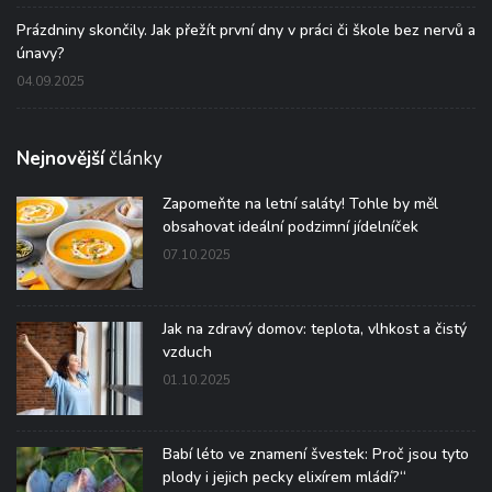
Prázdniny skončily. Jak přežít první dny v práci či škole bez nervů a
únavy?
04.09.2025
Nejnovější
články
Zapomeňte na letní saláty! Tohle by měl
obsahovat ideální podzimní jídelníček
07.10.2025
Jak na zdravý domov: teplota, vlhkost a čistý
vzduch
01.10.2025
Babí léto ve znamení švestek: Proč jsou tyto
plody i jejich pecky elixírem mládí?“