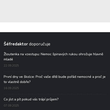
Šéfredaktor
doporučuje
Žloutenka na vzestupu: Nemoc špinavých rukou ohrožuje hlavně
mladé
22.09.2025
První dny ve školce: Proč vaše dítě bude pořád nemocné a proč je
to vlastně dobře?
16.09.2025
Co jíst a pít pokud vás trápí průjem?
07.09.2025