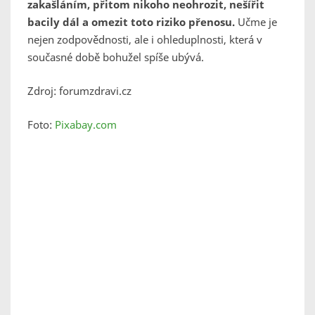
zakašláním, přitom nikoho neohrozit, nešířit
bacily dál a omezit toto riziko přenosu.
Učme je
nejen zodpovědnosti, ale i ohleduplnosti, která v
současné době bohužel spíše ubývá.
Zdroj: forumzdravi.cz
Foto:
Pixabay.com