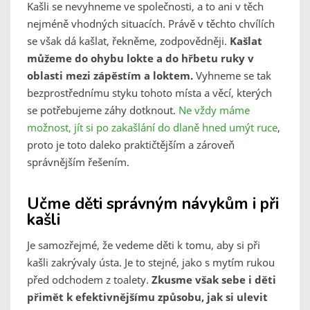
Kašli se nevyhneme ve společnosti, a to ani v těch
nejméně vhodných situacích. Právě v těchto chvílích
se však dá kašlat, řekněme, zodpovědněji.
Kašlat
můžeme do ohybu lokte a do hřbetu ruky v
oblasti mezi zápěstím a loktem.
Vyhneme se tak
bezprostřednímu styku tohoto místa a věcí, kterých
se potřebujeme záhy dotknout.
Ne vždy máme
možnost, jít si po zakašlání do dlaně hned umýt ruce
,
proto je toto daleko praktičtějším a zároveň
správnějším řešením.
Učme děti správným návykům i při
kašli
Je samozřejmé, že vedeme děti k tomu, aby si při
kašli zakrývaly ústa. Je to stejné, jako s mytím rukou
před odchodem z toalety.
Zkusme však sebe i děti
přimět k efektivnějšímu způsobu, jak si ulevit