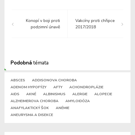
Konopí v boji proti
Vakcíny proti chřipce
podzimní únavě
2017/2018
Podobná
témata
ABSCES
ADDISONOVA CHOROBA
ADENOM HYPOFÝZY
AFTY
ACHONDROPLÁZIE
AIDS
AKNÉ
ALBINISMUS
ALERGIE
ALOPECIE
ALZHEIMEROVA CHOROBA
AMYLOIDÓZA
ANAFYLAKTICKÝ ŠOK
ANÉMIE
ANEURYSMA A DISEKCE