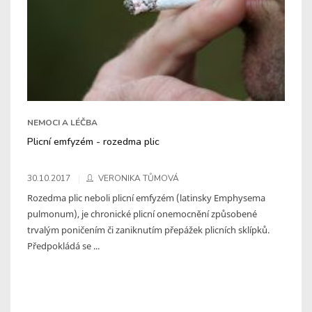
NEMOCI A LÉČBA
Plicní emfyzém - rozedma plic
30.10.2017
VERONIKA TŮMOVÁ
Rozedma plic neboli plicní emfyzém (latinsky Emphysema
pulmonum), je chronické plicní onemocnění způsobené
trvalým poničením či zaniknutím přepážek plicních sklípků.
Předpokládá se ...