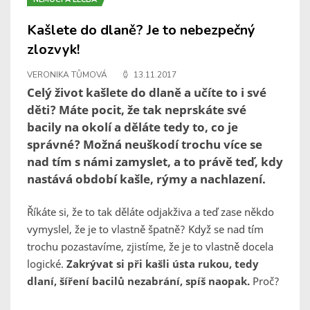
Kašlete do dlaně? Je to nebezpečný
zlozvyk!
VERONIKA TŮMOVÁ
13.11.2017
Celý život kašlete do dlaně a učíte to i své
děti? Máte pocit, že tak neprskáte své
bacily na okolí a děláte tedy to, co je
správné? Možná neuškodí trochu více se
nad tím s námi zamyslet, a to právě teď, kdy
nastává období kašle, rýmy a nachlazení.
Říkáte si, že to tak děláte odjakživa a teď zase někdo
vymyslel, že je to vlastně špatně? Když se nad tím
trochu pozastavíme, zjistíme, že je to vlastně docela
logické.
Zakrývat si při kašli ústa rukou, tedy
dlaní, šíření bacilů nezabrání, spíš naopak.
Proč?