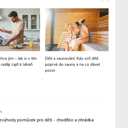
ce jíst – Jak si s tím
Děti a saunování: Kdy vzít dítě
Obezita 
raději zajít k lékaři
poprvé do sauny a na co dávat
pozor
I
evýhody pomůcek pro děti - chodítko a ohrádka