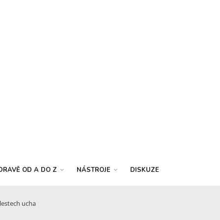
DRAVĚ OD A DO Z
NÁSTROJE
DISKUZE
lestech ucha