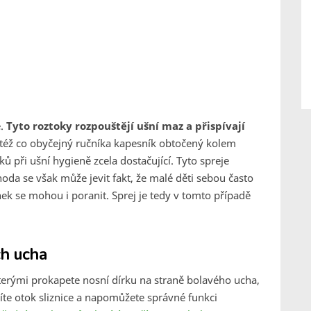
e.
Tyto roztoky rozpouštějí ušní maz a přispívají
otéž co obyčejný ručníka kapesník obtočený kolem
ů při ušní hygieně zcela dostačující. Tyto spreje
hoda se však může jevit fakt, že malé děti sebou často
činek se mohou i poranit. Sprej je tedy v tomto případě
ch ucha
terými prokapete nosní dírku na straně bolavého ucha,
níte otok sliznice a napomůžete správné funkci