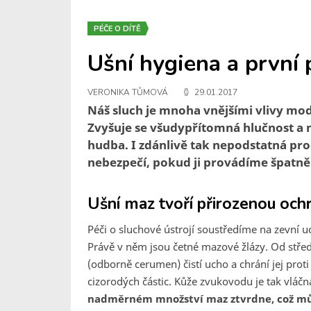
PÉČE O DÍTĚ
Ušní hygiena a první
VERONIKA TŮMOVÁ
29.01.2017
Náš sluch je mnoha vnějšími vlivy mode
Zvyšuje se všudypřítomná hlučnost a n
hudba. I zdánlivě tak nepodstatná pro
nebezpečí, pokud ji provádíme špatně
Ušní maz tvoří přirozenou oc
Péči o sluchové ústrojí soustředíme na zevní u
Právě v něm jsou četné mazové žlázy. Od střed
(odborně cerumen) čistí ucho a chrání jej proti
cizorodých částic. Kůže zvukovodu je tak vláčn
nadměrném množství maz ztvrdne, což můž