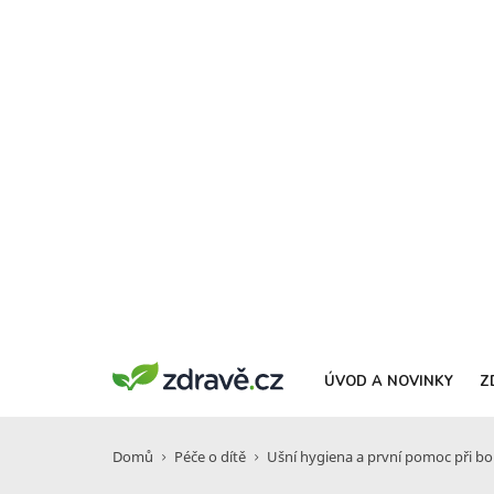
ÚVOD A NOVINKY
Z
Domů
Péče o dítě
Ušní hygiena a první pomoc při bo