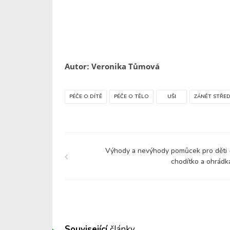
Autor: Veronika Tůmová
PÉČE O DÍTĚ
PÉČE O TĚLO
UŠI
ZÁNĚT STŘE
Výhody a nevýhody pomůcek pro děti 
chodítko a ohrádk
Související
články