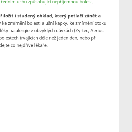
středním uchu způsobující nepříjemnou bolest
.
ložit i studený obklad, který potlačí zánět a
 ke zmírnění bolesti a ušní kapky, ke zmírnění otoku
léky na alergie v obvyklých dávkách (Zyrtec, Aerius
bolestech trvajících déle než jeden den, nebo při
ejte co nejdříve lékaře.