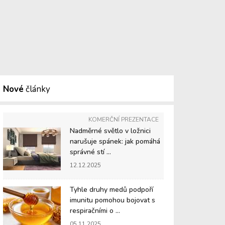
Nové
články
KOMERČNÍ PREZENTACE
Nadměrné světlo v ložnici
narušuje spánek: jak pomáhá
správné stí ...
12.12.2025
Tyhle druhy medů podpoří
imunitu pomohou bojovat s
respiračními o ...
05.11.2025