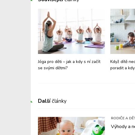
a vývojovou
Jóga pro děti – jak a kdy s ní začít
Když dítě nech
 dítěte? Nenechte
se svými dětmi?
poradit a kdy 
 řádná vyšetření
Další
články
RODIČE A DĚT
Výhody a n