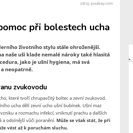
zdroj: pixabay.com
 pomoc při bolestech ucha
rního životního stylu stále ohroženější.
a naše uši klade nemalé nároky také hlasitá
cedura, jako je ušní hygiena, má svá
 a neopatrně.
hranu zvukovodu
cho, které tvoří chrupavčitý boltec a zevní zvukovod.
ního ucha dělí zevní ucho ušní bubínek. Ušní maz
 vzniku a rozmachu infekcí, vniknutí prachu a dalších
á a odolnější vůči poranění.
Může se však stát, že při
e vést až k poruchám sluchu.