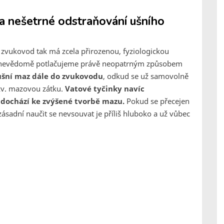
a nešetrné odstraňování ušního
vukovod tak má zcela přirozenou, fyziologickou
to nevědomě potlačujeme právě neopatrným způsobem
 ušní maz dále do zvukovodu
, odkud se už samovolně
zv. mazovou zátku.
Vatové tyčinky navíc
dochází ke zvýšené tvorbě mazu.
Pokud se přecejen
zásadní naučit se nevsouvat je příliš hluboko a už vůbec