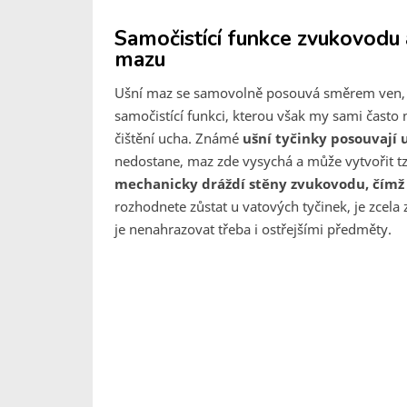
Samočistící funkce zvukovodu 
mazu
Ušní maz se samovolně posouvá směrem ven, z
samočistící funkci, kterou však my sami čas
čištění ucha. Známé
ušní tyčinky posouvají
nedostane, maz zde vysychá a může vytvořit t
mechanicky dráždí stěny zvukovodu, čímž 
rozhodnete zůstat u vatových tyčinek, je zcela 
je nenahrazovat třeba i ostřejšími předměty.