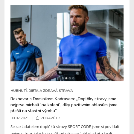
HUBNUTÍ, DIETA A ZDRAVÁ STRAVA
Rozhovor s Dominikem Kodrasem: „Doplňky stravy jsme
nejprve míchali ´na koleni´, díky pozitivním ohlasům jsme
přešli na vlastní výrobu“
08.02.2021
ZDRAVĚ.CZ
Se zakladatelem doplňků stravy SPORT CODE jsme si povídali
nejen o tom, jaké to je začít od píky vyrábět vlastní a kvali ...