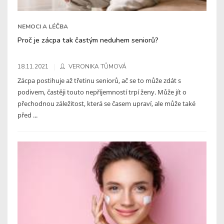
NEMOCI A LÉČBA
Proč je zácpa tak častým neduhem seniorů?
18.11.2021
VERONIKA TŮMOVÁ
Zácpa postihuje až třetinu seniorů, ač se to může zdát s
podivem, častěji touto nepříjemností trpí ženy. Může jít o
přechodnou záležitost, která se časem upraví, ale může také
před ...