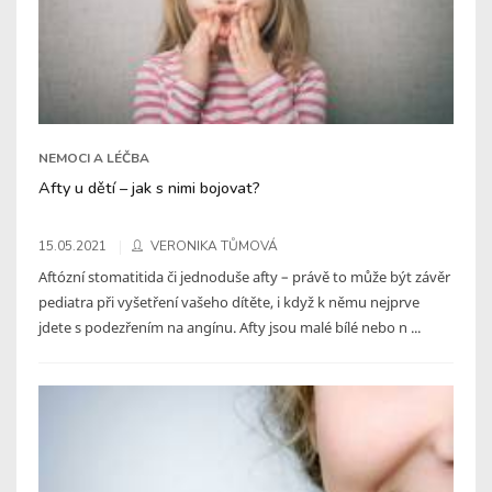
NEMOCI A LÉČBA
Afty u dětí – jak s nimi bojovat?
15.05.2021
VERONIKA TŮMOVÁ
Aftózní stomatitida či jednoduše afty – právě to může být závěr
pediatra při vyšetření vašeho dítěte, i když k němu nejprve
jdete s podezřením na angínu. Afty jsou malé bílé nebo n ...