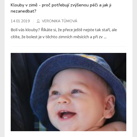
Klouby v zimě - proč potřebují zvýšenou péči a jak ji
nezanedbat?
14.01.2019
VERONIKA TŮMOVÁ
Bolí vás klouby? Říkáte si, že přece ještě nejste tak staří, ale
cítíte, že bolest je v těchto zimních měsících a při zv ...