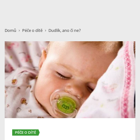
Domů
Péče o dítě
Dudlík, ano či ne?
PÉČE O DÍTĚ