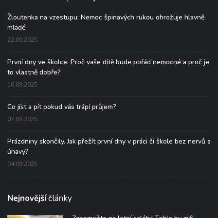
Žloutenka na vzestupu: Nemoc špinavých rukou ohrožuje hlavně
mladé
22.09.2025
První dny ve školce: Proč vaše dítě bude pořád nemocné a proč je
to vlastně dobře?
16.09.2025
Co jíst a pít pokud vás trápí průjem?
07.09.2025
Prázdniny skončily. Jak přežít první dny v práci či škole bez nervů a
únavy?
04.09.2025
Nejnovější
články