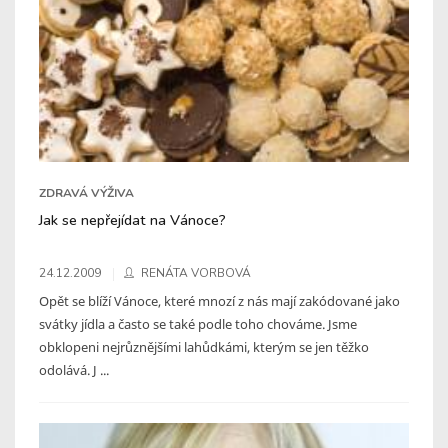
ZDRAVÁ VÝŽIVA
Jak se nepřejídat na Vánoce?
24.12.2009
RENÁTA VORBOVÁ
Opět se blíží Vánoce, které mnozí z nás mají zakódované jako
svátky jídla a často se také podle toho chováme. Jsme
obklopeni nejrůznějšími lahůdkámi, kterým se jen těžko
odolává. J ...