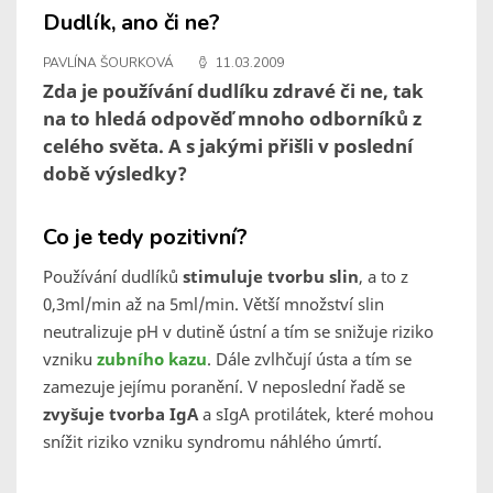
Dudlík, ano či ne?
PAVLÍNA ŠOURKOVÁ
11.03.2009
Zda je používání dudlíku zdravé či ne, tak
na to hledá odpověď mnoho odborníků z
celého světa. A s jakými přišli v poslední
době výsledky?
Co je tedy pozitivní?
Používání dudlíků
stimuluje tvorbu slin
, a to z
0,3ml/min až na 5ml/min. Větší množství slin
neutralizuje pH v dutině ústní a tím se snižuje riziko
vzniku
zubního kazu
. Dále zvlhčují ústa a tím se
zamezuje jejímu poranění. V neposlední řadě se
zvyšuje tvorba IgA
a sIgA protilátek, které mohou
snížit
riziko vzniku syndromu náhlého úmrtí.