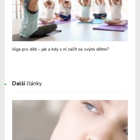
Jóga pro děti – jak a kdy s ní začít se svými dětmi?
Kdy
k l
Další
články