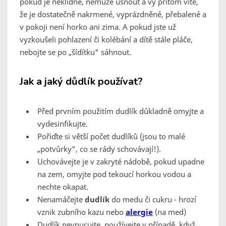
pokud je neklidné, nemůže usnout a vy přitom víte,
že je dostatečně nakrmené, vyprázdněné, přebalené a
v pokoji není horko ani zima. A pokud jste už
vyzkoušeli pohlazení či kolébání a dítě stále pláče,
nebojte se po „šídítku" sáhnout.
Jak a jaký důdlík používat?
Před prvním použitím dudlík důkladně
omyjte a
vydesinfikujte.
Pořiďte si větší počet dudlíků (jsou to malé
„potvůrky", co se rády schovávají!).
Uchovávejte je v zakryté nádobě, pokud upadne
na zem, omyjte pod tekoucí horkou vodou a
nechte okapat.
Nenamáčejte
dudlík
do medu či cukru - hrozí
vznik zubního kazu nebo
alergie
(na med)
Dudlík nevnucujte, používejte v případě, když