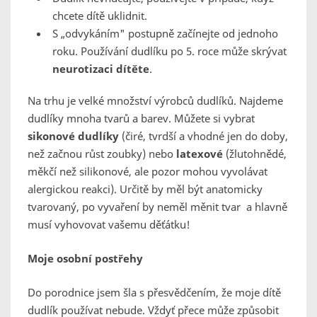
chcete dítě uklidnit.
S „odvykáním" postupně začínejte od jednoho
roku. Používání dudlíku po 5. roce může skrývat
neurotizaci dítěte
.
Na trhu je velké množství výrobců dudlíků. Najdeme
dudlíky mnoha tvarů a barev. Můžete si vybrat
sikonové dudlíky
(čiré, tvrdší a vhodné jen do doby,
než začnou růst zoubky) nebo
latexové
(žlutohnědé,
měkčí než silikonové, ale pozor mohou vyvolávat
alergickou reakci). Určitě by měl být anatomicky
tvarovaný, po vyvaření by neměl měnit tvar a hlavně
musí vyhovovat vašemu děťátku!
Moje osobní postřehy
Do porodnice jsem šla s přesvědčením, že moje dítě
dudlík používat nebude. Vždyť přece může způsobit