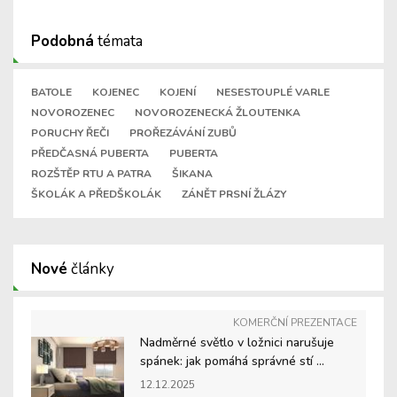
Podobná
témata
BATOLE
KOJENEC
KOJENÍ
NESESTOUPLÉ VARLE
NOVOROZENEC
NOVOROZENECKÁ ŽLOUTENKA
PORUCHY ŘEČI
PROŘEZÁVÁNÍ ZUBŮ
PŘEDČASNÁ PUBERTA
PUBERTA
ROZŠTĚP RTU A PATRA
ŠIKANA
ŠKOLÁK A PŘEDŠKOLÁK
ZÁNĚT PRSNÍ ŽLÁZY
Nové
články
KOMERČNÍ PREZENTACE
Nadměrné světlo v ložnici narušuje
spánek: jak pomáhá správné stí ...
12.12.2025