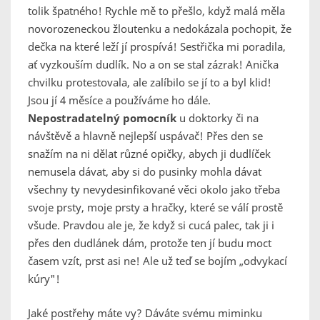
tolik špatného! Rychle mě to přešlo, když malá měla
novorozeneckou žloutenku a nedokázala pochopit, že
dečka na které leží jí prospívá! Sestřička mi poradila,
ať vyzkouším dudlík. No a on se stal zázrak! Anička
chvilku protestovala, ale zalíbilo se jí to a byl klid!
Jsou jí 4 měsíce a používáme ho dále.
Nepostradatelný pomocník
u doktorky či na
návštěvě a hlavně nejlepší uspávač! Přes den se
snažím na ni dělat různé opičky, abych ji dudlíček
nemusela dávat, aby si do pusinky mohla dávat
všechny ty nevydesinfikované věci okolo jako třeba
svoje prsty, moje prsty a hračky, které se válí prostě
všude. Pravdou ale je, že když si cucá palec, tak ji i
přes den dudlánek dám, protože ten jí budu moct
časem vzít, prst asi ne! Ale už teď se bojím „odvykací
kúry"!
Jaké postřehy máte vy? Dáváte svému miminku