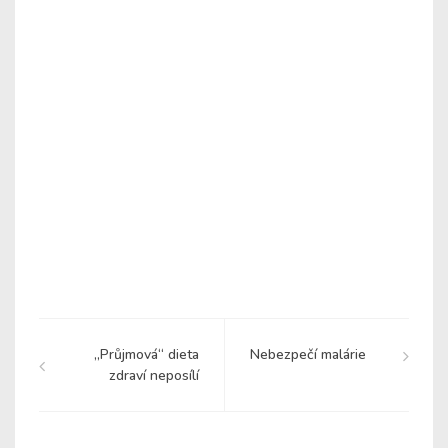
„Průjmová“ dieta
Nebezpečí malárie
zdraví neposílí