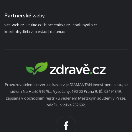
Partnerské
weby
vitalweb.cz
|
utulne.cz
|
biochemicka.cz
|
spolubydlo.cz
kdechcibydlet.cz
|
irest.cz
|
dalten.cz
Provozovatelem serveru zdrave.cz je DIAMANTAN investment s.r.o., se
sídlem Na Harfě 916/9a, Vysočany, 190 00 Praha 9, IČ: 03494349,
zapsaná v obchodním rejstříku vedeném Městským soudem v Praze,
oddíl C, vložka 232692.