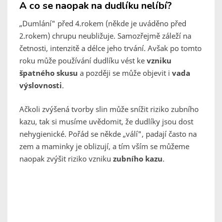
A co se naopak na dudlíku nelíbí?
„Dumlání" před 4.rokem (někde je uváděno před
2.rokem) chrupu neubližuje. Samozřejmě záleží na
četnosti, intenzitě a délce jeho trvání. Avšak po tomto
roku může používání dudlíku vést ke
vzniku
špatného skusu
a později se může objevit i
vada
výslovnosti
.
Ačkoli zvýšená tvorby slin může snížit riziko zubního
kazu, tak si musíme uvědomit, že dudlíky jsou dost
nehygienické. Pořád se někde „válí", padají často na
zem a maminky je oblizují, a tím vším se můžeme
naopak zvýšit riziko vzniku
zubního kazu
.