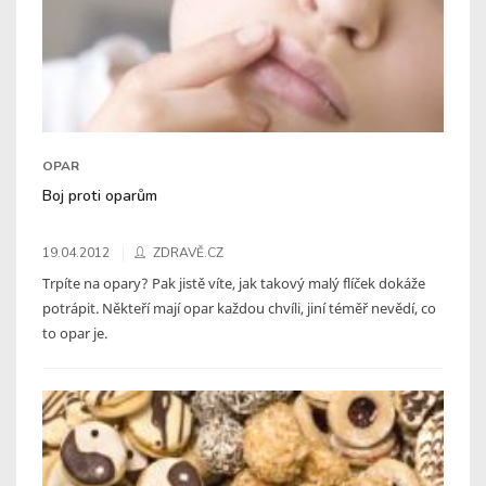
OPAR
Boj proti oparům
19.04.2012
ZDRAVĚ.CZ
Trpíte na opary? Pak jistě víte, jak takový malý flíček dokáže
potrápit. Někteří mají opar každou chvíli, jiní téměř nevědí, co
to opar je.