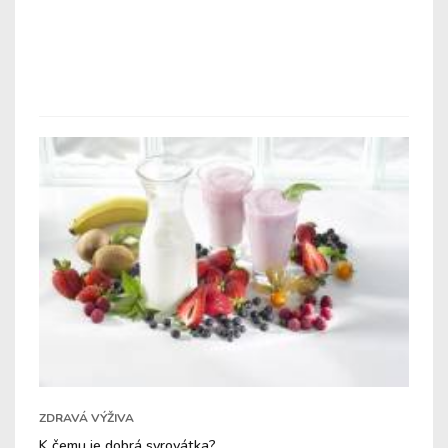
ZDRAVÁ VÝŽIVA
K čemu je dobrá syrovátka?