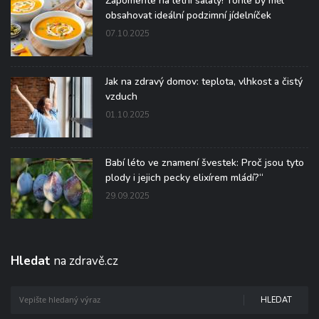
Zapomeňte na letní saláty! Tohle by měl
obsahovat ideální podzimní jídelníček
07.10.2025
Jak na zdravý domov: teplota, vlhkost a čistý
vzduch
01.10.2025
Babí léto ve znamení švestek: Proč jsou tyto
plody i jejich pecky elixírem mládí?“
29.09.2025
Hledat
na zdravě.cz
HLEDAT