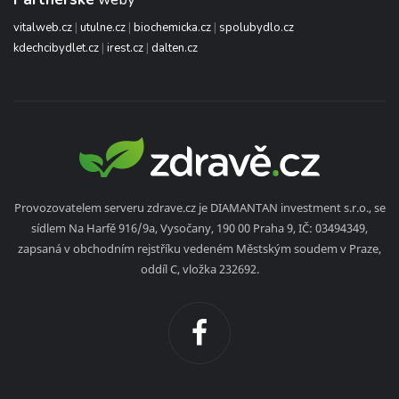
vitalweb.cz
|
utulne.cz
|
biochemicka.cz
|
spolubydlo.cz
kdechcibydlet.cz
|
irest.cz
|
dalten.cz
Provozovatelem serveru zdrave.cz je DIAMANTAN investment s.r.o., se
sídlem Na Harfě 916/9a, Vysočany, 190 00 Praha 9, IČ: 03494349,
zapsaná v obchodním rejstříku vedeném Městským soudem v Praze,
oddíl C, vložka 232692.