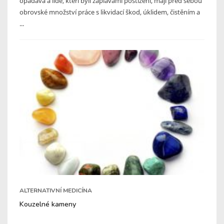
opadává a lidé, kteří byli záplavami postiženi, mají před sebou
obrovské množství práce s likvidací škod, úklidem, čistěním a
...
ALTERNATIVNÍ MEDICÍNA
Kouzelné kameny