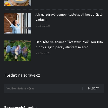
Jak na zdravý domov: teplota, vlhkost a čistý
vzduch
01.10.2025
Babí léto ve znamení švestek: Proč jsou tyto
plody i jejich pecky elixírem mládí?“
29.09.2025
Hledat
na zdravě.cz
HLEDAT
Partnerské
weby