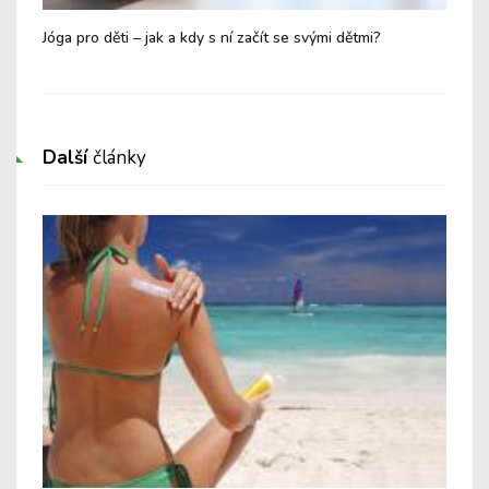
Jóga pro děti – jak a kdy s ní začít se svými dětmi?
Kdy
k l
Další
články