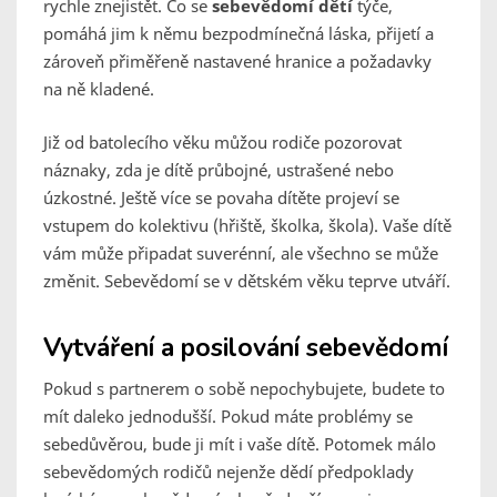
rychle znejistět. Co se
sebevědomí dětí
týče,
pomáhá jim k němu bezpodmínečná láska, přijetí a
zároveň přiměřeně nastavené hranice a požadavky
na ně kladené.
Již od batolecího věku můžou rodiče pozorovat
náznaky, zda je dítě průbojné, ustrašené nebo
úzkostné. Ještě více se povaha dítěte projeví se
vstupem do kolektivu (hřiště, školka, škola). Vaše dítě
vám může připadat suverénní, ale všechno se může
změnit. Sebevědomí se v dětském věku teprve utváří.
Vytváření a posilování sebevědomí
Pokud s partnerem o sobě nepochybujete, budete to
mít daleko jednodušší. Pokud máte problémy se
sebedůvěrou, bude ji mít i vaše dítě. Potomek málo
sebevědomých rodičů nejenže dědí předpoklady