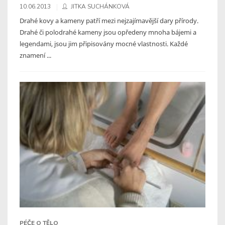
10.06.2013
JITKA SUCHÁNKOVÁ
Drahé kovy a kameny patří mezi nejzajímavější dary přírody.
Drahé či polodrahé kameny jsou opředeny mnoha bájemi a
legendami, jsou jim připisovány mocné vlastnosti. Každé
znamení ...
PÉČE O TĚLO