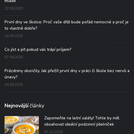
mladé
22.09.2025
První dny ve školce: Proč vaše dítě bude pořád nemocné a proč je
to vlastně dobře?
16.09.2025
Co jíst a pít pokud vás trápí průjem?
07.09.2025
Prázdniny skončily. Jak přežít první dny v práci či škole bez nervů a
únavy?
04.09.2025
Nejnovější
články
Zapomeňte na letní saláty! Tohle by měl
obsahovat ideální podzimní jídelníček
07.10.2025