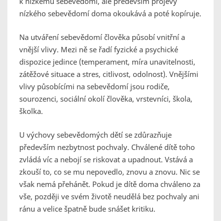
k nízkému sebevědomí, ale především projevy
nízkého sebevědomí doma okoukává a poté kopíruje.
Na utváření sebevědomí člověka působí vnitřní a
vnější vlivy. Mezi ně se řadí fyzické a psychické
dispozice jedince (temperament, míra unavitelnosti,
zátěžové situace a stres, citlivost, odolnost). Vnějšími
vlivy působícími na sebevědomí jsou rodiče,
sourozenci, sociální okolí člověka, vrstevníci, škola,
školka.
U výchovy sebevědomých dětí se zdůrazňuje
především nezbytnost pochvaly. Chválené dítě toho
zvládá víc a nebojí se riskovat a upadnout. Vstává a
zkouší to, co se mu nepovedlo, znovu a znovu. Nic se
však nemá přehánět. Pokud je dítě doma chváleno za
vše, později ve svém životě neudělá bez pochvaly ani
ránu a velice špatně bude snášet kritiku.