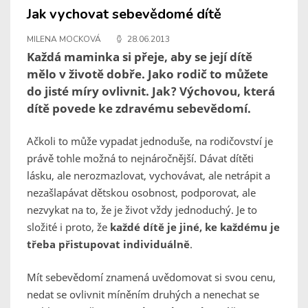
Jak vychovat sebevědomé dítě
MILENA MOCKOVÁ
28.06.2013
Každá maminka si přeje, aby se její dítě
mělo v životě dobře. Jako rodič to můžete
do jisté míry ovlivnit. Jak? Výchovou, která
dítě povede ke zdravému sebevědomí.
Ačkoli to může vypadat jednoduše, na rodičovství je
právě tohle možná to nejnáročnější. Dávat dítěti
lásku, ale nerozmazlovat, vychovávat, ale netrápit a
nezašlapávat dětskou osobnost, podporovat, ale
nezvykat na to, že je život vždy jednoduchý. Je to
složité i proto, že
každé dítě je jiné, ke každému je
třeba přistupovat individuálně
.
Mít sebevědomí znamená uvědomovat si svou cenu,
nedat se ovlivnit míněním druhých a nenechat se