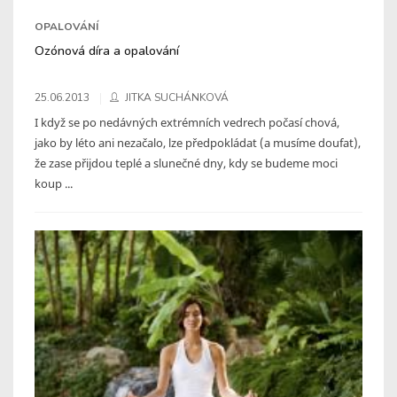
OPALOVÁNÍ
Ozónová díra a opalování
25.06.2013
JITKA SUCHÁNKOVÁ
I když se po nedávných extrémních vedrech počasí chová,
jako by léto ani nezačalo, lze předpokládat (a musíme doufat),
že zase přijdou teplé a slunečné dny, kdy se budeme moci
koup ...