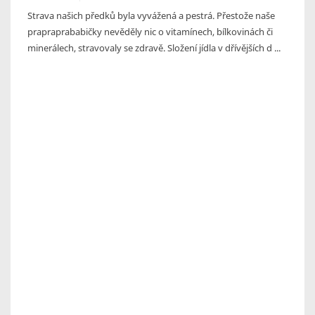
Strava našich předků byla vyvážená a pestrá. Přestože naše
prapraprababičky nevěděly nic o vitamínech, bílkovinách či
minerálech, stravovaly se zdravě. Složení jídla v dřívějších d ...