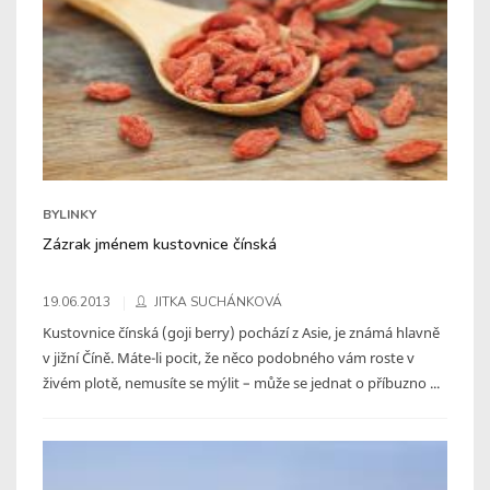
BYLINKY
Zázrak jménem kustovnice čínská
19.06.2013
JITKA SUCHÁNKOVÁ
Kustovnice čínská (goji berry) pochází z Asie, je známá hlavně
v jižní Číně. Máte-li pocit, že něco podobného vám roste v
živém plotě, nemusíte se mýlit – může se jednat o příbuzno ...