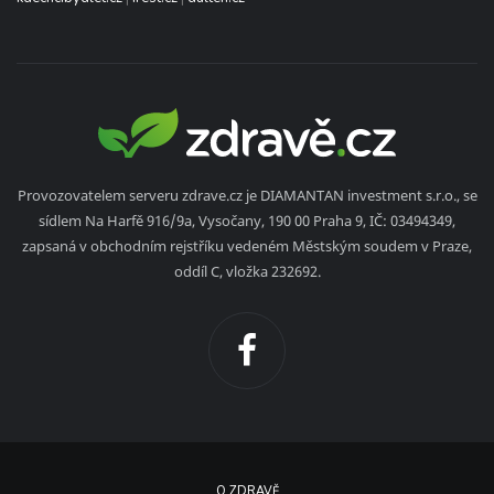
Provozovatelem serveru zdrave.cz je DIAMANTAN investment s.r.o., se
sídlem Na Harfě 916/9a, Vysočany, 190 00 Praha 9, IČ: 03494349,
zapsaná v obchodním rejstříku vedeném Městským soudem v Praze,
oddíl C, vložka 232692.
O ZDRAVĚ