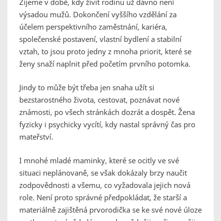
Žijeme v době, kdy živit rodinu už dávno není
výsadou mužů. Dokončení vyššího vzdělání za
účelem perspektivního zaměstnání, kariéra,
společenské postavení, vlastní bydlení a stabilní
vztah, to jsou proto jedny z mnoha priorit, které se
ženy snaží naplnit před početím prvního potomka.
Jindy to může být třeba jen snaha užít si
bezstarostného života, cestovat, poznávat nové
známosti, po všech stránkách dozrát a dospět. Žena
fyzicky i psychicky vycítí, kdy nastal správný čas pro
mateřství.
I mnohé mladé maminky, které se ocitly ve své
situaci neplánovaně, se však dokázaly brzy naučit
zodpovědnosti a všemu, co vyžadovala jejich nová
role. Není proto správné předpokládat, že starší a
materiálně zajištěná prvorodička se ke své nové úloze