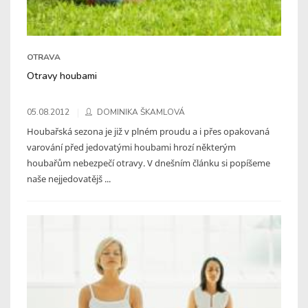
OTRAVA
Otravy houbami
05.08.2012
DOMINIKA ŠKAMLOVÁ
Houbařská sezona je již v plném proudu a i přes opakovaná
varování před jedovatými houbami hrozí některým
houbařům nebezpečí otravy. V dnešním článku si popíšeme
naše nejjedovatějš ...