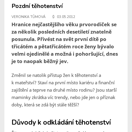
Pozdní těhotenství
VERONIKA TŮMOVÁ
03.05.2012
Hranice nejčastějšího věku prvorodiček se
za několik posledních desetiletí znatelně
posunula. Přivést na svět první dítě po
třicátém a pětatřicátém roce ženy bývalo
velmi ojedinělé a možná i pohoršující, dnes
je to naopak běžný jev.
Změnil se natolik přístup žen k těhotenství a
k mateřství? Staví na první místo kariéru a finanční
zajištění a teprve na druhé místo rodinu? Jsou starší
maminky zkrátka víc trendy, nebo jde jen o příznak
doby, která se zdá být stále těžší?
Důvody k odkládání těhotenství