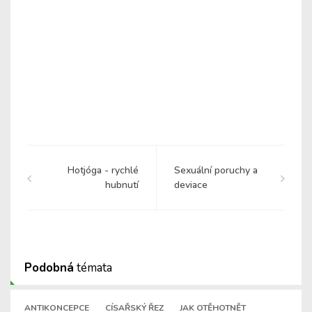
Hotjóga - rychlé
Sexuální poruchy a
hubnutí
deviace
Podobná
témata
ANTIKONCEPCE
CÍSAŘSKÝ ŘEZ
JAK OTĚHOTNĚT