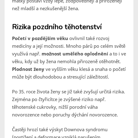
matky postaví vždy lépe, zodpovědněji a přirozeněji
než mladší a nezkušenější žena.
Rizika pozdního těhotenství
Početí v pozdějším věku
ovlivnil také rozvoj
medicíny a její možnosti. Mnoho párů po celém světě
využívá např.
možnost umělého oplodnění
a to i ve
věku, kdy už by žena nemohla přirozeně otěhotnět.
Plodnost ženy
ve vyšším věku klesá a snaha o početí
může být dlouhodobou a stresující záležitostí.
Po 35. roce života ženy se již také zvyšují určitá rizika.
Zejména po čtyřicítce je zvýšené riziko např.
těhotenské cukrovky, nižší porodní váha
novorozence nebo poruchy dýchání novorozence.
Častěji hrozí také výskyt Downova syndromu
(postižení a deformace vzniklá narušením