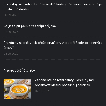
První dny ve školce: Proč vaše dítě bude pořád nemocné a proč je
to vlastně dobře?
16.09.2025
Co jíst a pít pokud vás trápí průjem?
07.09.2025
Prázdniny skončily. Jak přežít první dny v práci či škole bez nervů a
únavy?
04.09.2025
Nejnovější
články
Zapomeňte na letní saláty! Tohle by měl
obsahovat ideální podzimní jídelníček
07.10.2025