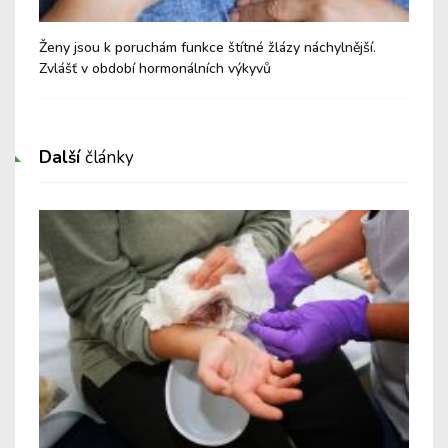
Ženy jsou k poruchám funkce štítné žlázy náchylnější.
Cvi
Zvlášť v období hormonálních výkyvů
Další
články