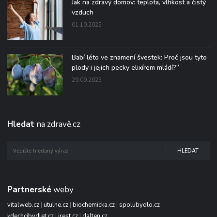
Jak na zdravý domov: teplota, vlhkost a čistý
vzduch
01.10.2025
Babí léto ve znamení švestek: Proč jsou tyto
plody i jejich pecky elixírem mládí?“
29.09.2025
Hledat
na zdravě.cz
HLEDAT
Partnerské
weby
vitalweb.cz
|
utulne.cz
|
biochemicka.cz
|
spolubydlo.cz
kdechcibydlet.cz
|
irest.cz
|
dalten.cz